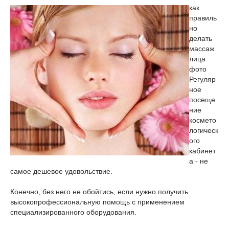
как
правиль
но
делать
массаж
лица
фото
Регуляр
ное
посеще
ние
космето
логическ
ого
кабинет
а - не
самое дешевое удовольствие.
Конечно, без него не обойтись, если нужно получить
высокопрофессиональную помощь с применением
специализированного оборудования.