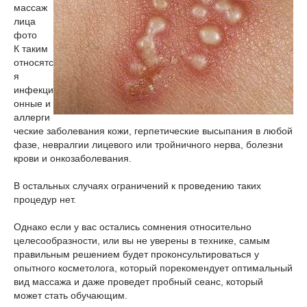
массаж
лица
фото
К таким
относятс
я
инфекци
онные и
аллерги
ческие заболевания кожи, герпетические высыпания в любой
фазе, невралгии лицевого или тройничного нерва, болезни
крови и онкозаболевания.
В остальных случаях ограничений к проведению таких
процедур нет.
Однако если у вас остались сомнения относительно
целесообразности, или вы не уверены в технике, самым
правильным решением будет проконсультироваться у
опытного косметолога, который порекомендует оптимальный
вид массажа и даже проведет пробный сеанс, который
может стать обучающим.