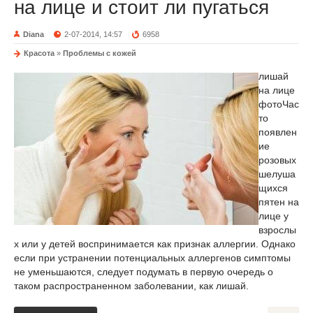
на лице и стоит ли пугаться
Diana
2-07-2014, 14:57
6958
Красота
»
Проблемы с кожей
лишай
на лице
фото
Час
то
появлен
ие
розовых
шелуша
щихся
пятен на
лице у
взрослы
х или у детей воспринимается как признак аллергии. Однако
если при устранении потенциальных аллергенов симптомы
не уменьшаются, следует подумать в первую очередь о
таком распространенном заболевании, как лишай.