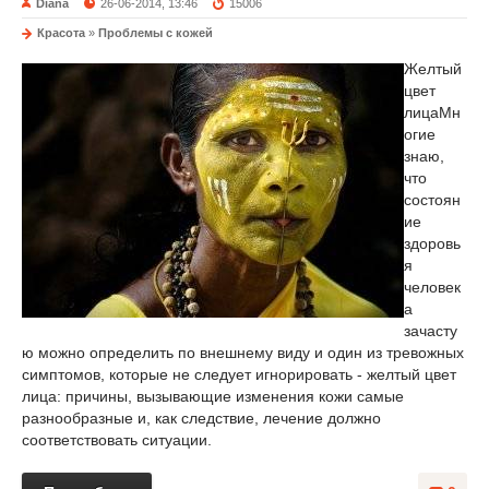
Diana
26-06-2014, 13:46
15006
Красота
»
Проблемы с кожей
Желтый
цвет
лица
Мн
огие
знаю,
что
состоян
ие
здоровь
я
человек
а
зачасту
ю можно определить по внешнему виду и один из тревожных
симптомов, которые не следует игнорировать - желтый цвет
лица: причины, вызывающие изменения кожи самые
разнообразные и, как следствие, лечение должно
соответствовать ситуации.