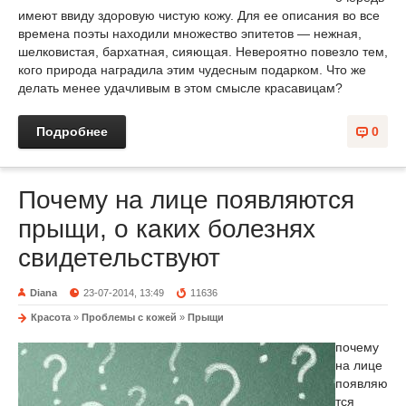
имеют ввиду здоровую чистую кожу. Для ее описания во все
времена поэты находили множество эпитетов — нежная,
шелковистая, бархатная, сияющая. Невероятно повезло тем,
кого природа наградила этим чудесным подарком. Что же
делать менее удачливым в этом смысле красавицам?
Подробнее
0
Почему на лице появляются
прыщи, о каких болезнях
свидетельствуют
Diana
23-07-2014, 13:49
11636
Красота
»
Проблемы с кожей
»
Прыщи
почему
на лице
появляю
тся