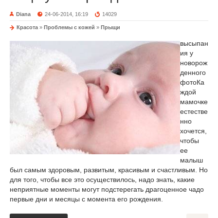
Diana
24-06-2014, 16:19
14029
Красота
»
Проблемы с кожей
»
Прыщи
высыпан
ия у
новорож
денного
фото
Ка
ждой
мамочке
естестве
нно
хочется,
чтобы
ее
малыш
был самым здоровым, развитым, красивым и счастливым. Но
для того, чтобы все это осуществилось, надо знать, какие
неприятные моменты могут подстерегать драгоценное чадо
первые дни и месяцы с момента его рождения.