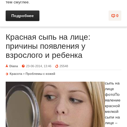
тем смуглее.
Подробнее
0
Красная сыпь на лице:
причины появления у
взрослого и ребенка
Diana
23-06-2014, 13:46
25548
Красота
»
Проблемы с кожей
сыпь на
лице
фото
По
явление
красной
мелкой
сыпи на
лице –