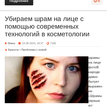
Подробнее
0
Убираем шрам на лице с
помощью современных
технологий в косметологии
Diana
24-06-2014, 18:37
7190
Красота
»
Проблемы с кожей
шрамы
на лице
фото
В
народе
давно
бытует
выражен
ие:
«Шрамы
украша
ют