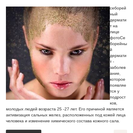
себорей
ный
дермати
т на
лице
фото
Се
борейны
й
дермати
т -
заболев
ание,
которое
появляе
тся у
подрост
ков,
молодых людей возраста 25 -27 лет. Его причиной является
активизация сальных желез, расположенных под кожей лица
человека и изменение химического состава кожного сала.