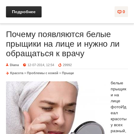
Подробнее
0
Почему появляются белые
прыщики на лице и нужно ли
обращаться к врачу
Diana
12-07-2014, 12:54
29992
Красота
»
Проблемы с кожей
»
Прыщи
белые
прыщик
и на
лице
фото
Ид
еал
красоты
у всех
разный,