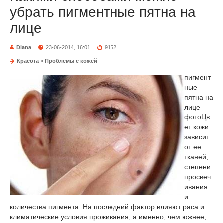
убрать пигментные пятна на
лице
Diana
23-06-2014, 16:01
9152
Красота
»
Проблемы с кожей
пигмент
ные
пятна на
лице
фото
Цв
ет кожи
зависит
от ее
тканей,
степени
просвеч
ивания
и
количества пигмента. На последний фактор влияют раса и
климатические условия проживания, а именно, чем южнее,