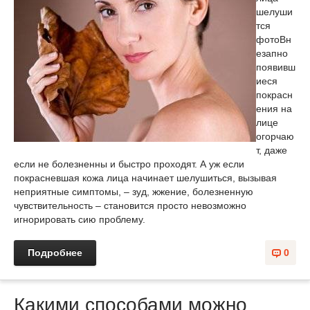
шелуши
тся
фото
Вн
езапно
появивш
иеся
покрасн
ения на
лице
огорчаю
т, даже
если не болезненны и быстро проходят. А уж если
покрасневшая кожа лица начинает шелушиться, вызывая
неприятные симптомы, – зуд, жжение, болезненную
чувствительность – становится просто невозможно
игнорировать сию проблему.
Подробнее
0
Какими способами можно