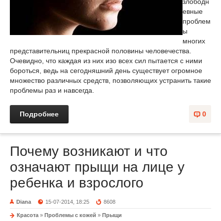
злободн
евные
проблем
ы
многих
представительниц прекрасной половины человечества.
Очевидно, что каждая из них изо всех сил пытается с ними
бороться, ведь на сегодняшний день существует огромное
множество различных средств, позволяющих устранить такие
проблемы раз и навсегда.
Подробнее
0
Почему возникают и что
означают прыщи на лице у
ребенка и взрослого
Diana
15-07-2014, 18:25
8608
Красота
»
Проблемы с кожей
»
Прыщи