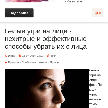
избавиться.
Подробнее
0
Белые угри на лице -
нехитрые и эффективные
способы убрать их с лица
Diana
16-07-2014, 14:23
5984
Красота
»
Проблемы с кожей
»
Прыщи
белые
угри на
лице
фото
Пр
ыщи,
угри,
черные
точки –