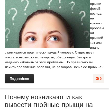
прыщи
фото
В
последн
ее
время с
проблем
ой
прыщей
так или
иначе
сталкивается практически каждый человек. Существует
масса всевозможных лекарств, обещающих быстро и
надежно избавить от этой проблемы. Но правильно ли
лечить проявление болезни, не разобравшись в её причине?
Подробнее
0
Почему возникают и как
вывести гнойные прыщи на