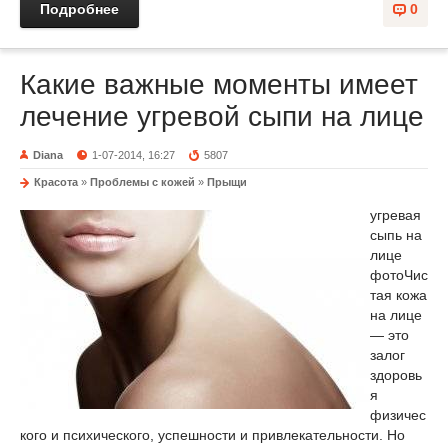
Подробнее
0
Какие важные моменты имеет
лечение угревой сыпи на лице
Diana
1-07-2014, 16:27
5807
Красота
»
Проблемы с кожей
»
Прыщи
угревая
сыпь на
лице
фото
Чис
тая кожа
на лице
— это
залог
здоровь
я
физичес
кого и психического, успешности и привлекательности. Но