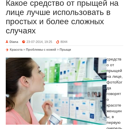
Какое средство от прыщей на
лице лучше использовать в
простых и более сложных
случаях
Diana
23-07-2014, 19:25
8044
Красота
»
Проблемы с кожей
»
Прыщи
средств
о от
прыщей
на лице,
фото
Ког
да
говорят
о
красоте
женщин
ы, в
первую
очередь