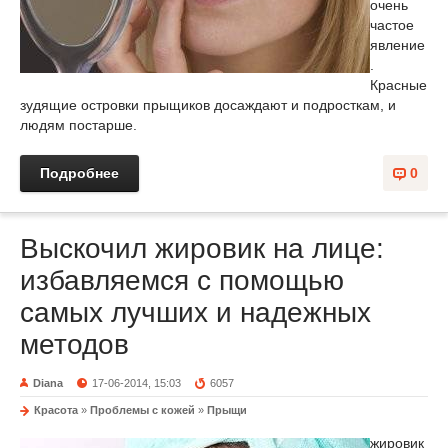
очень
частое
явление
.
Красные
зудящие островки прыщиков досаждают и подросткам, и
людям постарше.
Подробнее
0
Выскочил жировик на лице:
избавляемся с помощью
самых лучших и надежных
методов
Diana
17-06-2014, 15:03
6057
Красота
»
Проблемы с кожей
»
Прыщи
жировик