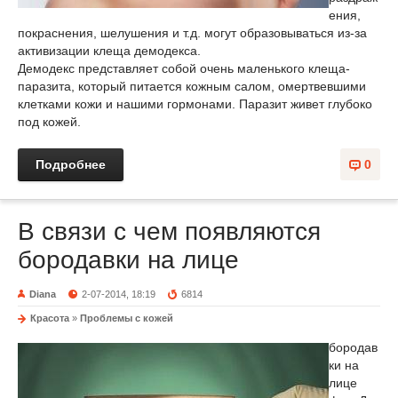
ения,
покраснения, шелушения и т.д. могут образовываться из-за
активизации клеща демодекса.
Демодекс представляет собой очень маленького клеща-
паразита, который питается кожным салом, омертвевшими
клетками кожи и нашими гормонами. Паразит живет глубоко
под кожей.
Подробнее
0
В связи с чем появляются
бородавки на лице
Diana
2-07-2014, 18:19
6814
Красота
»
Проблемы с кожей
бородав
ки на
лице