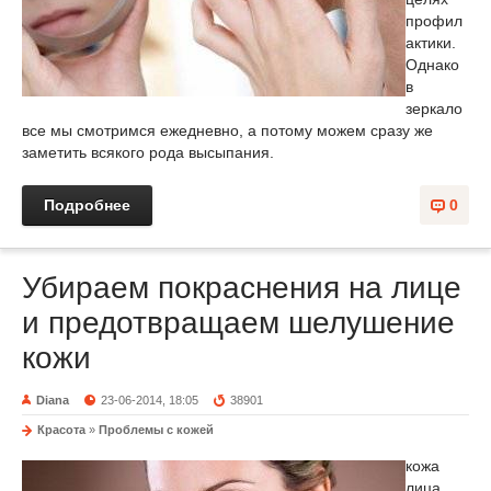
профил
актики.
Однако
в
зеркало
все мы смотримся ежедневно, а потому можем сразу же
заметить всякого рода высыпания.
Подробнее
0
Убираем покраснения на лице
и предотвращаем шелушение
кожи
Diana
23-06-2014, 18:05
38901
Красота
»
Проблемы с кожей
кожа
лица