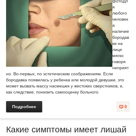
фото
Дл
я
любого
человек
а
наличие
бородав
ки на
лице
мягко
говоря
неприят
но. Во-первых, по эстетическим соображениям. Если
бородавка появилась у ребенка или молодой девушки, это
может вызвать массу насмешек у жестоких сверстников, и,
как следствие, понизить самооценку больного.
Подробнее
0
Какие симптомы имеет лишай