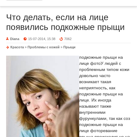
Что делать, если на лице
появились подкожные прыщи
Diana
15-07-2014, 15:38
7062
Красота
»
Проблемы с кожей
»
Прыщи
подкожные прыщи на
лице фото
У людей с
проблемным типом кожи
довольно часто
возникает такая
неприятность, как
подкожные прыщи на
лице. Их иногда
называют также
внутренними
фурункулами, так как соз
подкожные прыщи на
лице фото
ревание
прыща происходит не на