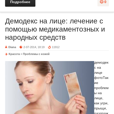
Подробнее
0
Демодекс на лице: лечение с
помощью медикаментозных и
народных средств
Diana
2-07-2014, 18:19
11912
Красота
»
Проблемы с кожей
демодек
с на
лице
фото
Так
ие
проблем
ы на
лице,
как угри,
прыщи,
раздраж