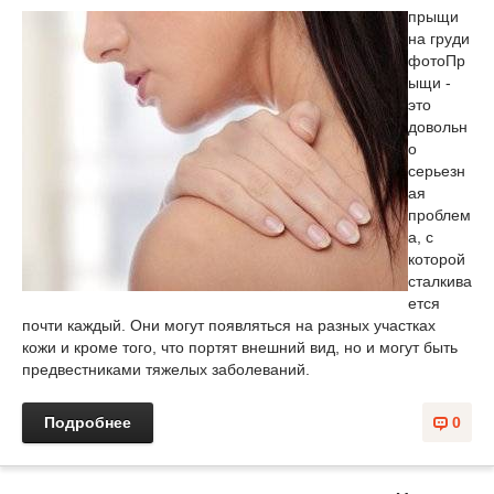
прыщи
на груди
фото
Пр
ыщи -
это
довольн
о
серьезн
ая
проблем
а, с
которой
сталкива
ется
почти каждый. Они могут появляться на разных участках
кожи и кроме того, что портят внешний вид, но и могут быть
предвестниками тяжелых заболеваний.
Подробнее
0