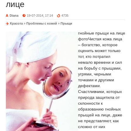
лице
Diana
19-07-2014, 17:14
4735
Красота
»
Проблемы с кожей
»
Прыщи
гнойные прыщи на лице
фото
Чистая кожа лица
– богатство, которое
оценить может только
тот, кто потратил
немало времени и сил
на борьбу с прыщами,
угрями, черными
точками и другими
дефектами.
Счастливчики, которых
природа защитила от
склонности к
образованию гнойных
прыщей на лице, даже
не представляют, как
сложно от них