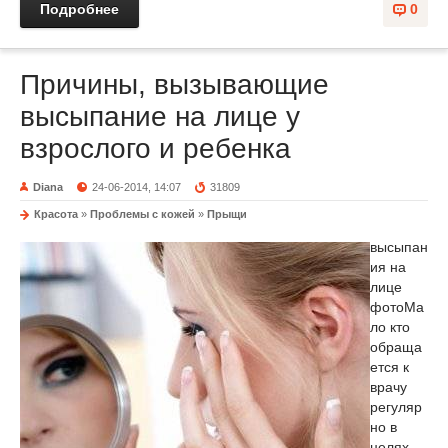
Подробнее
0
Причины, вызывающие
высыпание на лице у
взрослого и ребенка
Diana
24-06-2014, 14:07
31809
Красота
»
Проблемы с кожей
»
Прыщи
высыпан
ия на
лице
фото
Ма
ло кто
обраща
ется к
врачу
регуляр
но в
целях