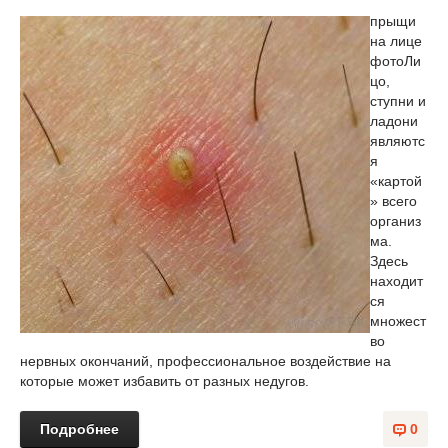
прыщи
на лице
фото
Ли
цо,
ступни и
ладони
являютс
я
«картой
» всего
организ
ма.
Здесь
находит
ся
множест
во
нервных окончаний, профессиональное воздействие на
которые может избавить от разных недугов.
Подробнее
0