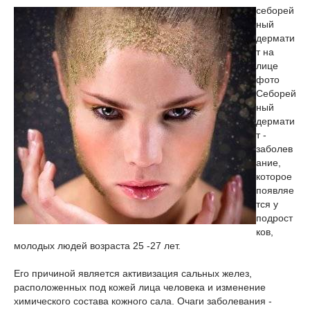
себорей
ный
дермати
т на
лице
фото
Себорей
ный
дермати
т -
заболев
ание,
которое
появляе
тся у
подрост
ков,
молодых людей возраста 25 -27 лет.
Его причиной является активизация сальных желез,
расположенных под кожей лица человека и изменение
химического состава кожного сала. Очаги заболевания -