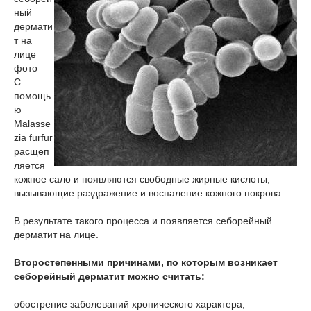
ный
дермати
т на
лице
фото
С
помощь
ю
Malasse
zia furfur
расщеп
ляется
кожное сало и появляются свободные жирные кислоты,
вызывающие раздражение и воспаление кожного покрова.
В результате такого процесса и появляется себорейный
дерматит на лице.
Второстепенными причинами, по которым возникает
себорейный дерматит можно считать:
обострение заболеваний хронического характера;