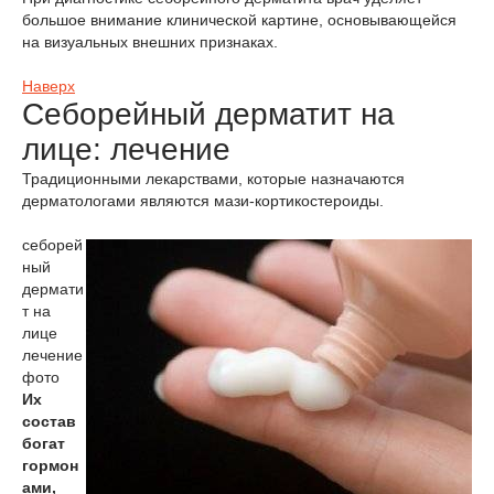
большое внимание клинической картине, основывающейся
на визуальных внешних признаках.
Наверх
Себорейный дерматит на
лице: лечение
Традиционными лекарствами, которые назначаются
дерматологами являются мази-кортикостероиды.
себорей
ный
дермати
т на
лице
лечение
фото
Их
состав
богат
гормон
ами,