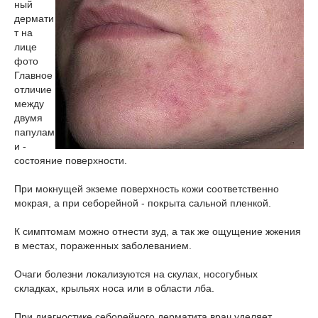
ный
дермати
т на
лице
фото
Главное
отличие
между
двумя
папулам
и -
состояние поверхности.
При мокнущей экземе поверхность кожи соответственно
мокрая, а при себорейной - покрыта сальной пленкой.
К симптомам можно отнести зуд, а так же
ощущение жжения
в местах, пораженных заболеванием.
Очаги болезни локализуются на скулах, носогубных
складках, крыльях носа или в области лба.
При диагностике себорейного дерматита врач уделяет