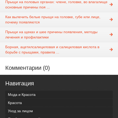
Прыщи на половых органах: члене, головке, во влагалище
основные причины поя ...
Как вылечить белые прыщи на головке, губе или лице,
почему появляются
Прыщи на щеках и шее причины появления, методы
лечения и профилактики
Борная, ацетилсалициловая и салициловая кислота в
борьбе с прыщами, правила ...
Комментарии (0)
Навигация
Мода и Красота
Красота
Уход за лицом