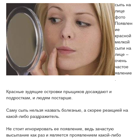
сыпь на
лице
фото
Появлен
ие
красной
мелкой
сыпи на
лице –
очень
частое
явление
.
Красные зудящие островки прыщиков досаждают и
подросткам, и людям постарше.
Саму сыпь нельзя назвать болезнью, а скорее реакцией на
какой-либо раздражитель.
Не стоит игнорировать ее появление, ведь зачастую
высыпание как раз и является проявлением какой-либо