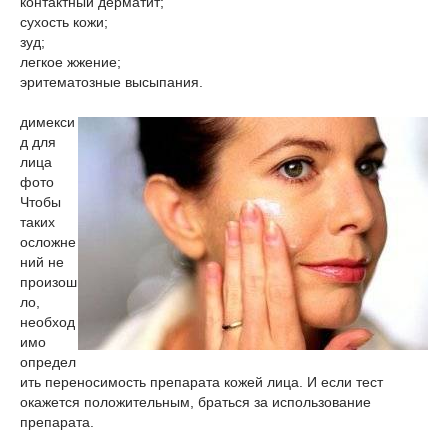
контактный дерматит;
сухость кожи;
зуд;
легкое жжение;
эритематозные высыпания.
димекси
д для
лица
фото
Чтобы
таких
осложне
ний не
произош
ло,
необход
имо
определ
ить переносимость препарата кожей лица. И если тест
окажется положительным, браться за использование
препарата.