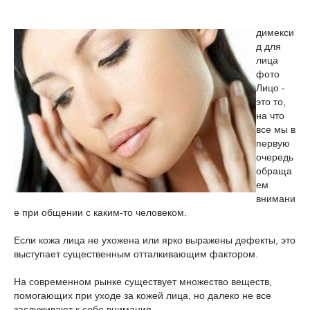
димекси
д для
лица
фото
Лицо -
это то,
на что
все мы в
первую
очередь
обраща
ем
внимани
е при общении с каким-то человеком.
Если кожа лица не ухожена или ярко выражены дефекты, это
выступает существенным отталкивающим фактором.
На современном рынке существует множество веществ,
помогающих при уходе за кожей лица, но далеко не все
заслуживают к себе внимания.