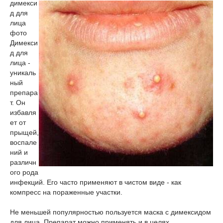
димекси
д для
лица
фото
Димекси
д для
лица -
уникаль
ный
препара
т. Он
избавля
ет от
прыщей,
воспале
ний и
различн
ого рода
инфекций. Его часто применяют в чистом виде - как
компресс на пораженные участки.
Не меньшей популярностью пользуется маска с димексидом
для лица. Препарат можно применять и в целях