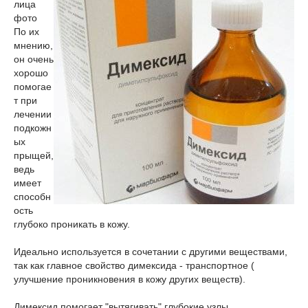
лица
фото
По их
мнению,
он очень
хорошо
помогае
т при
лечении
подкожн
ых
прыщей,
ведь
имеет
способн
ость
глубоко проникать в кожу.
Идеально используется в сочетании с другими веществами,
так как главное свойство димексида - транспортное (
улучшение проникновения в кожу других веществ).
Димексид помогает "вытягивать" глубокие узлы.