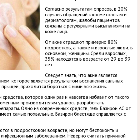
Согласно результатам опросов, в 20%
случаев обращений к косметологам и
дерматологам, жалобы пациентов
связаны с регулярными высыпаниями на
коже лица.
От акне страдают примерно 80%
подростков, а также и взрослые люди, в
основном, женщины. Среди взрослых,
35% находятся в возрасте от 29 до 39
лет.
Следует знать, что акне является
ием, которое является результатом воспаления сальных
у прыщей, приходится бороться с ними всю жизнь.
 средства, которое один раз и навсегда избавит от такого
временным производителям удалось разработать
параты. Одно из современных средств, гель Базирон АС от
меет самые похвальные. Базирон блестяще справляется с
тся в подростковом возрасте, но могут беспокоить и
я инфекционным заболеванием. Неверно считать причиной