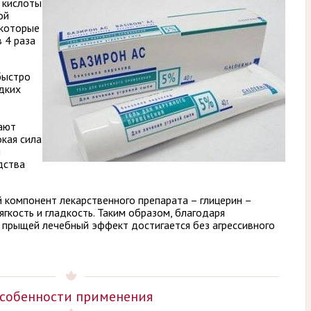
 кислоты
ой
 которые
 4 раза
быстро
дких
ают
окая сила
и
дства
 компонент лекарственного препарата – глицерин –
гкость и гладкость. Таким образом, благодаря
 прыщей лечебный эффект достигается без агрессивного
собенности применения