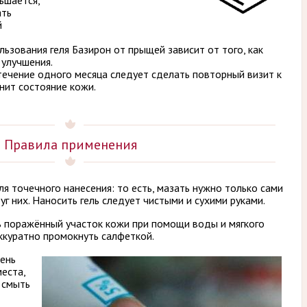
ньшается,
ать
й
зования геля Базирон от прыщей зависит от того, как
 улучшения.
течение одного месяца следует сделать повторный визит к
нит состояние кожи.
Правила применения
я точечного нанесения: то есть, мазать нужно только сами
уг них. Наносить гель следует чистыми и сухими руками.
 поражённый участок кожи при помощи воды и мягкого
ккуратно промокнуть салфеткой.
чень
еста,
 смыть