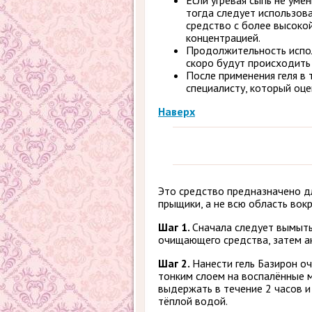
Если угревая сыпь не уме
тогда следует использов
средство с более высоко
концентрацией.
Продолжительность исполь
скоро будут происходить
После применения геля в 
специалисту, который оце
Наверх
Это средство предназначено дл
прыщики, а не всю область вокр
Шаг 1.
Сначала следует вымыть
очищающего средства, затем а
Шаг 2.
Нанести гель Базирон о
тонким слоем на воспалённые м
выдержать в течение 2 часов и
тёплой водой.