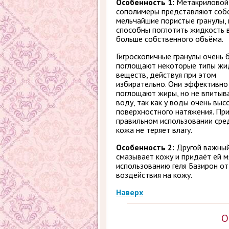
Особенность 1:
Метакриловой
сополимеры представляют соб
мельчайшие пористые гранулы,
способны поглотить жидкость в
больше собственного объёма.
Гигроскопичные гранулы очень 
поглощают некоторые типы жи
веществ, действуя при этом
избирательно. Они эффективно
поглощают жиры, но не впитыв
воду, так как у воды очень выс
поверхностного натяжения. Пр
правильном использовании сре
кожа не теряет влагу.
Особенность 2:
Другой важный
смазывает кожу и придаёт ей мя
использованию геля Базирон от
воздействия на кожу.
Наверх
О