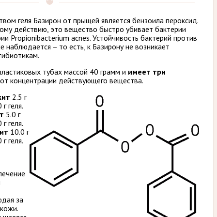
ом геля Базирон от прыщей является бензоила пероксид.
ому действию, это вещество быстро убивает бактерии
ии Propionibacterium acnes. Устойчивость бактерий против
е наблюдается – то есть, к Базирону не возникает
нтибиотикам.
 пластиковых тубах массой 40 грамм и
имеет три
 от концентрации действующего вещества.
жит
2.5 г
г геля.
т
5.0 г
г геля.
ит
10.0 г
г геля.
лечение
й
юдая за
 кожи.