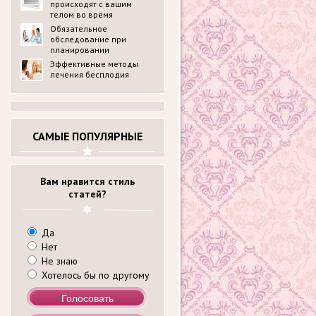
происходят с вашим
телом во время
беременности?
Обязательное
обследование при
планировании
беременности в
Эффективные методы
медицинском центре
лечения бесплодия
ldck.ru: перечень
анализов
САМЫЕ ПОПУЛЯРНЫЕ
Вам нравится стиль
статей?
Да
Нет
Не знаю
Хотелось бы по другому