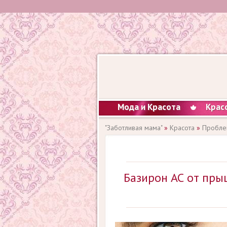
Мода и Красота
Крас
"Заботливая мама"
»
Красота
»
Пробле
Базирон АС от пры