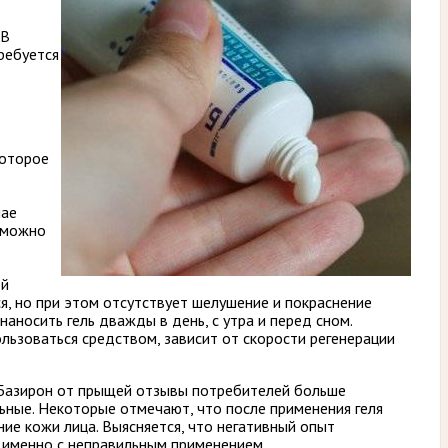
 В
требуется
которое
чае
 можно
ей
я, но при этом отсутствует шелушение и покраснение
аносить гель дважды в день, с утра и перед сном.
льзоваться средством, зависит от скорости регенерации
 Базирон от прыщей отзывы потребителей больше
ьные. Некоторые отмечают, что после применения геля
ие кожи лица. Выясняется, что негативный опыт
 именно с неправильным применением.