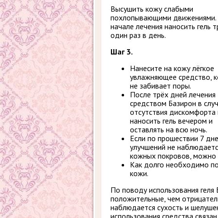
Высушить кожу слабыми
похлопывающими движениями.
начале лечения наносить гель 
один раз в день.
Шаг 3.
Нанесите на кожу лёгкое
увлажняющее средство, 
не забивает поры.
После трёх дней лечения
средством Базирон в слу
отсутствия дискомфорта
наносить гель вечером и
оставлять на всю ночь.
Если по прошествии 7 дн
улучшений не наблюдаетс
кожных покровов, можно н
Как долго необходимо по
кожи.
По поводу использования геля
положительные, чем отрицател
наблюдается сухость и шелушен
использования средства связан