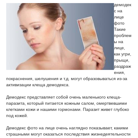
демодек
с на
лице
фото
Такие
проблем
ы на
лице,
как угри,
прыщи,
раздраж
ения,
покраснения, шелушения и т.д. могут образовываться из-за
активизации клеща демодекса.
Демодекс представляет собой очень маленького клеща-
паразита, который питается кожным салом, омертвевшими
клетками кожи и нашими гормонами. Паразит живет глубоко
под кожей.
Демодекс фото на лице очень наглядно показывает, какими
страшными могут оказаться последствия жизнедеятельности