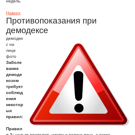
недель.
Наверх
Противопоказания при
демодексе
демодек
с на
лице
фото
Заболе
вание
демоде
козом
требует
соблюд
ения
некотор
ых
правил:
Правил
о 1:
нельзя проводить чистку и пилинг лица, а также