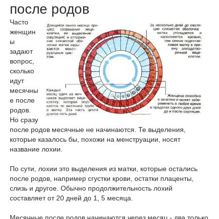
после родов
Часто
женщин
ы
задают
вопрос,
сколько
идут
месячны
е после
родов.
Но сразу
после родов месячные не начинаются. Те выделения,
которые казалось бы, похожи на менструации, носят
название лохии.
По сути, лохии это выделения из матки, которые остались
после родов, например сгустки крови, остатки плаценты,
слизь и другое. Обычно продолжительность лохий
составляет от 20 дней до 1, 5 месяца.
Месячные после родов начинаются через месяц - два только