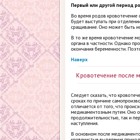
Первый или другой период ро
Во время родов кровотечение 
будет выступать при отделении
сращивание. Оно может быть и
В то же время кровотечение м
органа в частности. Однако пр
окончания беременности. Поэто
Наверх
Кровотечение после 
Следует сказать, что кровотеч
сроках по причине самопроизв
отличается от того, что проис
медикаментозным путем. Оно о
продолжительностью, так и пе
наступления.
В основном после медикамент
кровянистые выделения приход