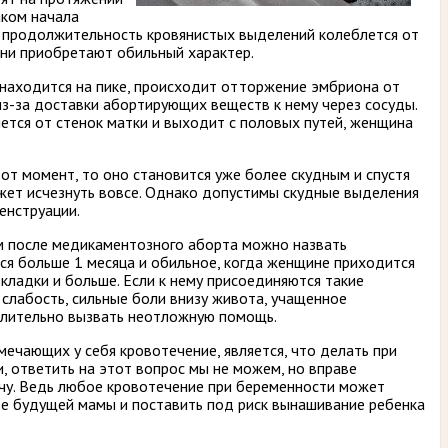
аком начала
м продолжительность кровянистых выделений колеблется от
они приобретают обильный характер.
находится на пике, происходит отторжение эмбриона от
из-за доставки абортирующих веществ к нему через сосуды.
ется от стенок матки и выходит с половых путей, женщина
тот момент, то оно становится уже более скудным и спустя
ет исчезнуть вовсе. Однако допустимы скудные выделения
енструации.
 после медикаментозного аборта можно назвать
ся больше 1 месяца и обильное, когда женщине приходится
окладки и больше. Если к нему присоединяются такие
 слабость, сильные боли внизу живота, учащенное
длительно вызвать неотложную помощь.
ечающих у себя кровотечение, является, что делать при
и, ответить на этот вопрос мы не можем, но вправе
ачу. Ведь любое кровотечение при беременности может
ье будущей мамы и поставить под риск вынашивание ребенка