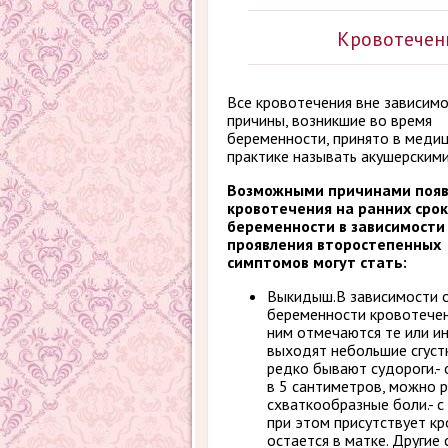
Кровотечен
Все кровотечения вне зависимо
причины, возникшие во время
беременности, принято в меди
практике называть акушерскими
Возможными причинами появ
кровотечения на ранних сро
беременности в зависимости
проявления второстепенных
симптомов могут стать:
Выкидыш.В зависимости о
беременности кровотечен
ним отмечаются те или ин
выходят небольшие сгустк
редко бывают судороги.- 
в 5 сантиметров, можно р
схваткообразные боли.- с
при этом присутствует к
остается в матке. Другие