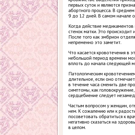
первых суток и являются призн
абортного процесса. В средне
9 до 12 дней. В самом начале 
Когда действие медикаментов 
стенок матки. Это происходит 
После того как эмбрион отделя
непременно это заметит.
Что касается кровотечения в э
небольшой период времени мож
вплоть до начала следующей м
Патологическим кровотечением
длительное, если оно отмечает
в течение часа сменить две пр
симптомы, как головокружение,
сердцебиение следует незаме
Частым вопросом у женщин, отм
нем. К сожалению или к радост
посоветовать обратиться к вр
негативно сказаться на здоров
в целом.