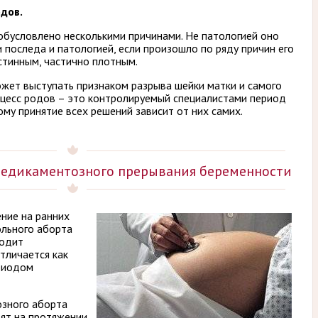
дов.
обусловлено несколькими причинами. Не патологией оно
 последа и патологией, если произошло по ряду причин его
стинным, частично плотным.
ожет выступать признаком разрыва шейки матки и самого
оцесс родов – это контролируемый специалистами период
му принятие всех решений зависит от них самих.
медикаментозного прерывания беременности
ение на ранних
ольного аборта
ходит
тличается как
риодом
озного аборта
ят на протяжении