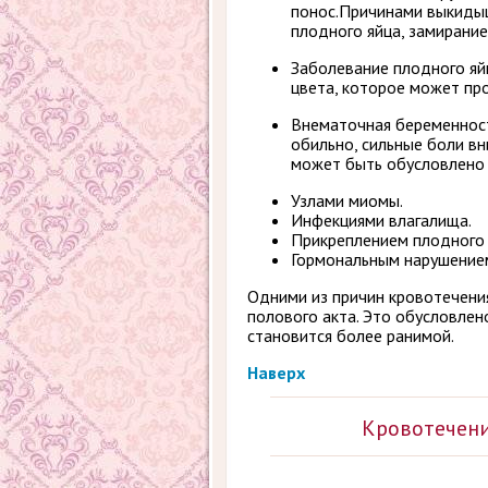
понос.Причинами выкидыш
плодного яйца, замирание
Заболевание плодного яй
цвета, которое может про
Внематочная беременност
обильно, сильные боли в
может быть обусловлено 
Узлами миомы.
Инфекциями влагалища.
Прикреплением плодного 
Гормональным нарушение
Одними из причин кровотечения
полового акта. Это обусловлен
становится более ранимой.
Наверх
Кровотечени