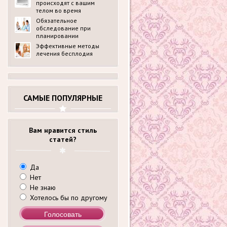
происходят с вашим
телом во время
беременности?
Обязательное
обследование при
планировании
беременности в
Эффективные методы
медицинском центре
лечения бесплодия
ldck.ru: перечень
анализов
САМЫЕ ПОПУЛЯРНЫЕ
Вам нравится стиль
статей?
Да
Нет
Не знаю
Хотелось бы по другому