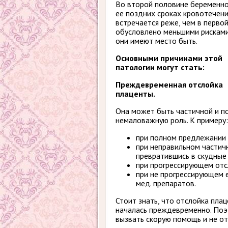
Во второй половине беременно
ее поздних сроках кровотечен
встречается реже, чем в первой
обусловлено меньшими рисками
они имеют место быть.
Основными причинами этой
патологии могут стать
:
Преждевременная отслойка
плаценты.
Она может быть частичной и п
немаловажную роль. К примеру:
при полном предлежании 
при неправильном частичн
превратившись в скудные
при прогрессирующем отс
при не прогрессирующем 
мед. препаратов.
Стоит знать, что отслойка плац
началась преждевременно. Поэ
вызвать скорую помощь и не от