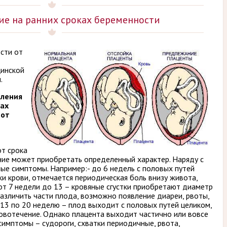
ие на ранних сроках беременности
сти от
цинской
.
ления
ках
 от
т срока
ие может приобретать определенный характер. Наряду с
ые симптомы. Например:- до 6 недель с половых путей
и крови, отмечается периодическая боль внизу живота,
от 7 недели до 13 – кровяные сгустки приобретают диаметр
азличить части плода, возможно появление диареи, рвоты,
 13 по 20 неделю – плод выходит с половых путей целиком,
ровотечение. Однако плацента выходит частично или вовсе
 симптомы – судороги, схватки периодичные, рвота,