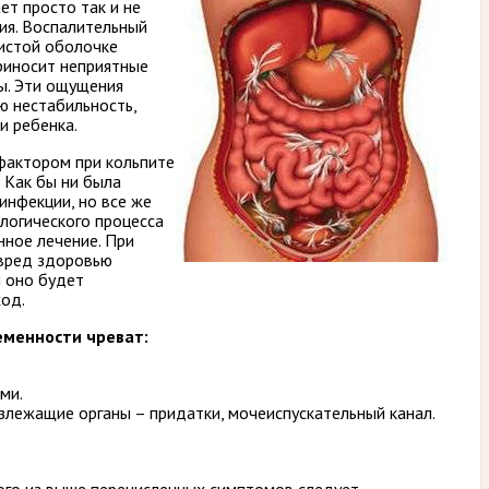
ет просто так и не
ия. Воспалительный
зистой оболочке
риносит неприятные
. Эти ощущения
 нестабильность,
и ребенка.
фактором при кольпите
 Как бы ни была
инфекции, но все же
логического процесса
нное лечение. При
 вред здоровью
и оно будет
ход.
еменности чреват:
ми.
злежащие органы – придатки, мочеиспускательный канал.