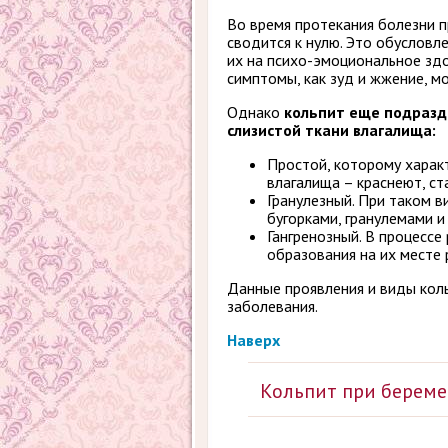
Во время протекания болезни 
сводится к нулю. Это обусловл
их на психо-эмоциональное здо
симптомы, как зуд и жжение, мо
Однако
кольпит еще подразд
слизистой ткани влагалища:
Простой, которому харак
влагалища – краснеют, ст
Гранулезный. При таком 
бугорками, гранулемами и
Гангренозный. В процессе
образования на их месте 
Данные проявления и виды коль
заболевания.
Наверх
Кольпит при береме