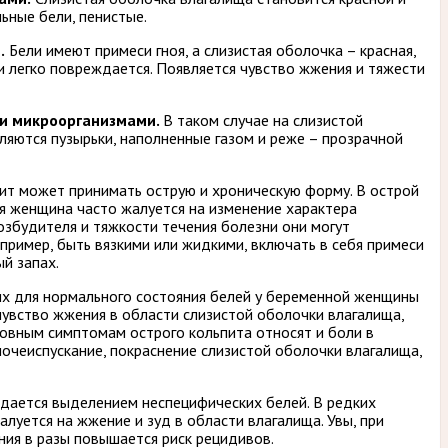
ьные бели, пенистые.
.
Бели имеют примеси гноя, а слизистая оболочка – красная,
и легко повреждается. Появляется чувство жжения и тяжести
и микроорганизмами.
В таком случае на слизистой
ляются пузырьки, наполненные газом и реже – прозрачной
ит может принимать острую и хроническую форму. В острой
я женщина часто жалуется на изменение характера
озбудителя и тяжкости течения болезни они могут
пример, быть вязкими или жидкими, включать в себя примеси
ый запах.
х для нормального состояния белей у беременной женщины
чувство жжения в области слизистой оболочки влагалища,
новным симптомам острого кольпита относят и боли в
очеиспускание, покраснение слизистой оболочки влагалища,
дается выделением неспецифических белей. В редких
луется на жжение и зуд в области влагалища. Увы, при
ия в разы повышается риск рецидивов.