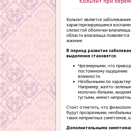
Кольпит при берем
Кольпит является заболеванием
характеризирующимся воспале
слизистой оболочки влагалища.
области влагалища появляется 
жжение.
В период развития заболева
выделения становятся:
Чрезмерными, что привод
постоянному ощущению
влажности.
Необычными по характеру
Например, желто-зеленым
молочно-белыми, жидким
густыми, имеют неприятны
Стоит отметить, что физиолог
будут прозрачными, необильны
таких неприятных симптомов, к
Дополнительными симптомам