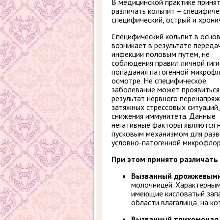
В медицинской практике приня
различать кольпит – специфиче
специфический, острый и хрони
Специфический кольпит в осно
возникает в результате переда
инфекции половым путем, не
соблюдения правил личной гиги
попадания патогенной микроф
осмотре. Не специфическое
заболевание может проявиться
результат нервного перенапряж
затяжных стрессовых ситуаций,
снижения иммунитета. Данные
негативные факторы являются 
пусковым механизмом для разв
условно-патогенной микрофлоры
При этом принято различать
Вызванный дрожжевыми
молочницей. Характерным
имеющие кисловатый запа
области влагалища, на ко
Вызванный трихомонад