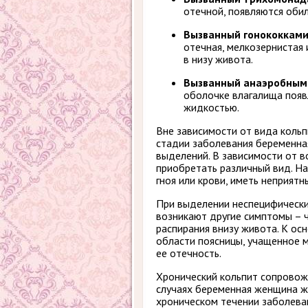
отечной, появляются обил
Вызванный гонококками
отечная, мелкозернистая 
в низу живота.
Вызванный анаэробным
оболочке влагалища появ
жидкостью.
Вне зависимости от вида кольп
стадии заболевания беременна
выделений. В зависимости от в
приобретать различный вид. На
гноя или крови, иметь неприятн
При выделении неспецифически
возникают другие симптомы – 
распирания внизу живота. К ос
области поясницы, учащенное м
ее отечность.
Хронический кольпит сопровож
случаях беременная женщина жа
хроническом течении заболеван