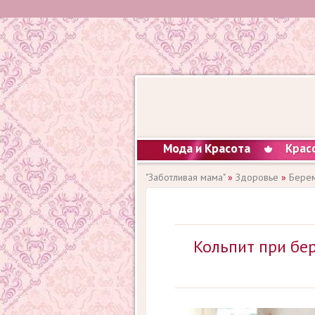
Мода и Красота
Крас
"Заботливая мама"
»
Здоровье
»
Берем
Кольпит при бе