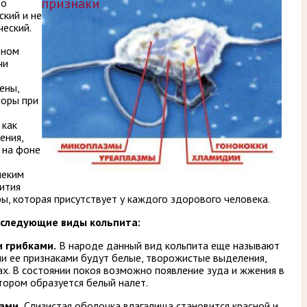
признаки
то
ский и не
ческий.
вном
чи
ены,
лоры при
 как
ения,
 на фоне
неким
ития
, которая присутствует у каждого здорового человека.
 следующие виды кольпита:
 грибками.
В народе данный вид кольпита еще называют
и ее признаками будут белые, творожистые выделения,
х. В состоянии покоя возможно появление зуда и жжения в
тором образуется белый налет.
ами.
Слизистая оболочка влагалища становится красной и