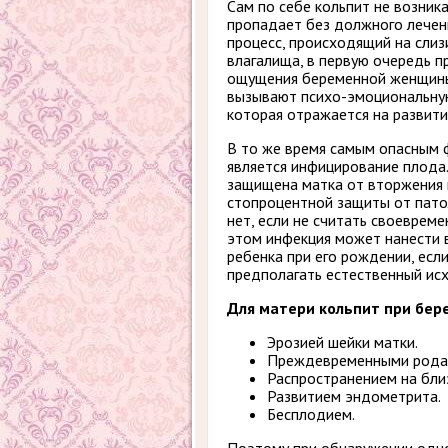
Сам по себе кольпит не возника
пропадает без должного лечен
процесс, происходящий на сли
влагалища, в первую очередь п
ощущения беременной женщины
вызывают психо-эмоциональную
которая отражается на развити
В то же время самым опасным 
является инфицирование плода.
защищена матка от вторжения 
стопроцентной защиты от пато
нет, если не считать своевреме
этом инфекция может нанести
ребенка при его рождении, есл
предполагать естественный ис
Для матери кольпит при бер
Эрозией шейки матки.
Преждевременными рода
Распространением на бли
Развитием эндометрита.
Бесплодием.