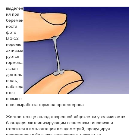
выделен
ия при
беремен
ности
фото
В 1-12
неделю
активизи
руется
гормона
льная
деятель
ность,
наблюда
ется
повыше
нная выработка гормона прогестерона.
Желтое тельце оплодотворенной яйцеклетки увеличивается
благодаря лютеинизирующим веществам гипофиза и
готовится к имплантации в эндометрий, продуцируя
прогестерон в больших количествах, нежели до