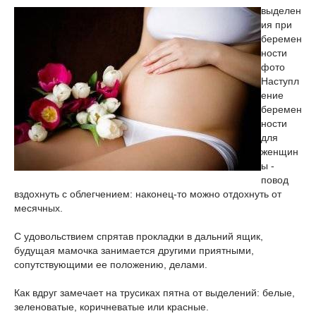
выделен
ия при
беремен
ности
фото
Наступл
ение
беремен
ности
для
женщин
ы -
повод
вздохнуть с облегчением: наконец-то можно отдохнуть от
месячных.
С удовольствием спрятав прокладки в дальний ящик,
будущая мамочка занимается другими приятными,
сопутствующими ее положению, делами.
Как вдруг замечает на трусиках пятна от выделений: белые,
зеленоватые, коричневатые или красные.