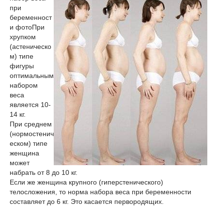
при
беременност
и фото
При
хрупком
(астеническо
м) типе
фигуры
оптимальным
набором
веса
является 10-
14 кг.
При среднем
(нормостенич
еском) типе
женщина
может
набрать от 8 до 10 кг.
Если же женщина крупного (гиперстенического)
телосложения, то норма набора веса при беременности
составляет до 6 кг. Это касается первородящих.