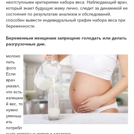
неотступными критериями набора веса. Наблюдающий врач,
который знает будущую маму лично, следит за динамикой ее
состояния по результатам анализов и обследований,
способен вывести индивидуальный график набора веса при
беременности.
Беременным женщинам запрещено голодать или делать
разгрузочные дни.
молоко
пить
фото
Если
врач
указал,
что есть
излишни
й вес, то
нужно
уменьш
ить
потребл
ение животных жиров и сладкого.