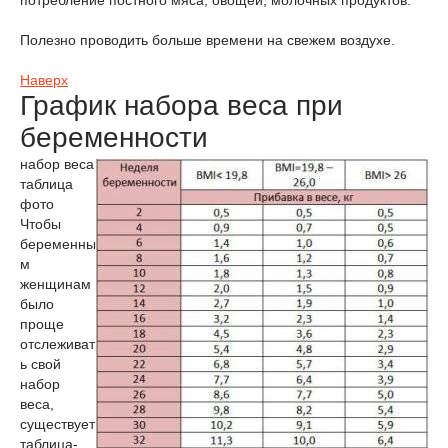
потребление постного мяса, овощей, молочных продуктов.
Полезно проводить больше времени на свежем воздухе.
Наверх
График набора веса при
беременности
набор веса
таблица
фото
Чтобы
беременны
м
женщинам
было
проще
отслеживат
ь свой
набор
веса,
существует
таблица-