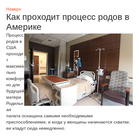
Наверх
Как проходит процесс родов в
Америке
Процесс
родов в
США
проходи
т
максима
льно
комфорт
но для
будущей
матери.
Родильн
ая
палата оснащена самыми необходимыми
приспособлениями, и когда у женщины начинаются схватки,
ее кладут сюда немедленно.