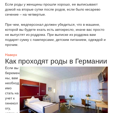
Если роды у женщины прошли хорошо, ее выписывают
домой на вторые сутки после родов, если было кесарево
сечение – на четвертые.
При чем, медперсонал должен убедиться, что в машине,
которой вы будете ехать есть автокресло, иначе вас просто
не выпустят из роддома. При выписке из роддома вам
подарят сумку с памперсами, детским питанием, одеждой и
прочим.
Наверх
Как проходят роды в Германии
Если вы
беремен
ны, вам
необход
имо
стать на
учет к
гинекол
огу,