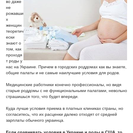
во даже
не
рожавши
х
женщин
теоретич
ески
знают о
том, как
проходя
т роды у
нас на Украине. Причем в городских роддомах как вы знаете,
общие палаты и не самые наилучшие условия для родов.
Медицинские работники конечно профессионалы, но видя
старые роддомы с не функциональными палатами, невольно
страшишься того, что будет впереди.
Куда лучше условия приема в платных клиниках страны, но
согласитесь, что их расценки далеко отходят от средней
зарплаты обычного украинца.
Если сравнивать условия в Украине и роды в США, то