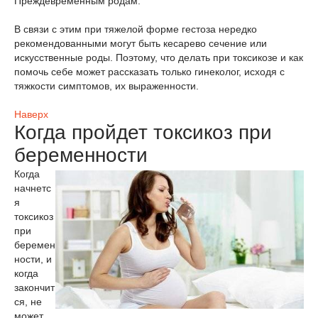
Преждевременным родам.
В связи с этим при тяжелой форме гестоза нередко
рекомендованными могут быть кесарево сечение или
искусственные роды. Поэтому, что делать при токсикозе и как
помочь себе может рассказать только гинеколог, исходя с
тяжкости симптомов, их выраженности.
Наверх
Когда пройдет токсикоз при
беременности
Когда
начнетс
я
токсикоз
при
беремен
ности, и
когда
закончит
ся, не
может