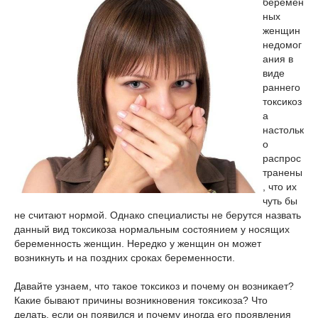
беремен
ных
женщин
недомог
ания в
виде
раннего
токсикоз
а
настольк
о
распрос
транены
, что их
чуть бы
не считают нормой. Однако специалисты не берутся назвать
данный вид токсикоза нормальным состоянием у носящих
беременность женщин. Нередко у женщин он может
возникнуть и на поздних сроках беременности.
Давайте узнаем, что такое токсикоз и почему он возникает?
Какие бывают причины возникновения токсикоза? Что
делать, если он появился и почему иногда его проявления