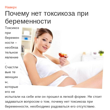
Наверх
Почему нет токсикоза при
беременности
Токсикоз
при
беремен
ности –
необяза
тельное
явление
.
Счастли
вые те
женщин
ы,
которые
его не
испытали на себе или он прошел в легкой форме. Не стоит
задаваться вопросом о том, почему нет токсикоза при
беременности, необходимо радоваться его отсутствию.