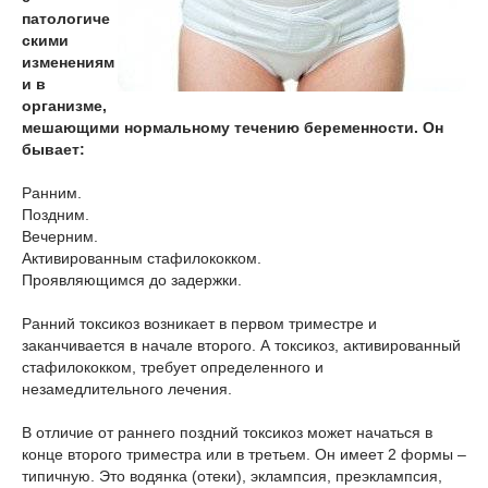
патологиче
скими
изменениям
и в
организме,
мешающими нормальному течению беременности. Он
бывает:
Ранним.
Поздним.
Вечерним.
Активированным стафилококком.
Проявляющимся до задержки.
Ранний токсикоз возникает в первом триместре и
заканчивается в начале второго. А токсикоз, активированный
стафилококком, требует определенного и
незамедлительного лечения.
В отличие от раннего поздний токсикоз может начаться в
конце второго триместра или в третьем. Он имеет 2 формы –
типичную. Это водянка (отеки), эклампсия, преэклампсия,