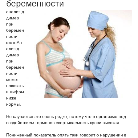
беременности
анализ д
димер
при
беремен
ности
фото
Ан
ализ д
димер
при
беремен
ности
может
показать
и цифры
ниже
нормы.
Но случается это очень редко, потому что в организме под
воздействием гормонов свертываемость крови высокая.
Пониженный показатель опять таки говорит о нарушении в