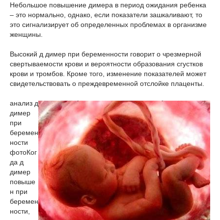
Небольшое повышение димера в период ожидания ребенка
– это нормально, однако, если показатели зашкаливают, то
это сигнализирует об определенных проблемах в организме
женщины.
Высокий д димер при беременности говорит о чрезмерной
свертываемости крови и вероятности образования сгустков
крови и тромбов. Кроме того, изменение показателей может
свидетельствовать о преждевременной отслойке плаценты.
анализ д
димер
при
беремен
ности
фото
Ког
да д
димер
повыше
н при
беремен
ности,