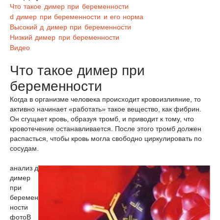
Что такое димер при беременности
d димер при беременности и его норма
Высокий д димер при беременности
Низкий димер при беременности
Видео
Что такое димер при
беременности
Когда в организме человека происходит кровоизлияние, то
активно начинает «работать» такое вещество, как фибрин.
Он сгущает кровь, образуя тромб, и приводит к тому, что
кровотечение останавливается. После этого тромб должен
распасться, чтобы кровь могла свободно циркулировать по
сосудам.
анализ д
димер
при
беремен
ности
фото
В