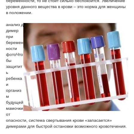
беременности, то не стоит сильно беспокоится. Увеличение
уровня данного вещества в крови – это норма для женщины
в положении.
анализ д
димер
при
беремен
ности
фото
Что
бы
защитит
ь
ребенка
и
организ
м
будущей
мамочки
от
опасности, система свертывания крови «запасается»
димерами для быстрой остановки возможного кровотечения.