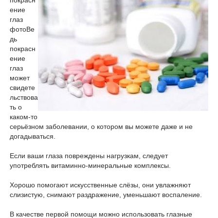
покрасн
ение
глаз
фото
Ве
дь
покрасн
ение
глаз
может
свидете
льствова
ть о
каком-то
серьёзном заболевании, о котором вы можете даже и не
догадываться.
Если ваши глаза повреждены нагрузкам, следует
употреблять витаминно-минеральные комплексы.
Хорошо помогают искусственные слёзы, они увлажняют
слизистую, снимают раздражение, уменьшают воспаление.
В качестве первой помощи можно использовать глазные