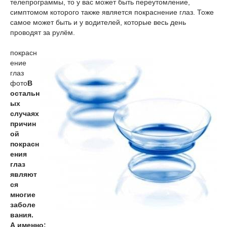
телепрограммы, то у вас может быть переутомление,
симптомом которого также является покраснение глаз. Тоже
самое может быть и у водителей, которые весь день
проводят за рулём.
покрасн
ение
глаз
фото
В
остальн
ых
случаях
причин
ой
покрасн
ения
глаз
являют
ся
многие
заболе
вания.
А именно: