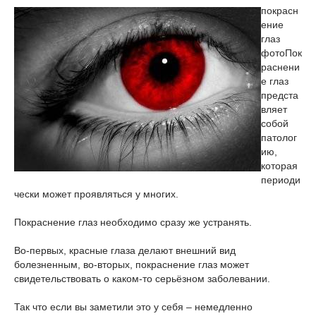
покрасн
ение
глаз
фото
Пок
раснени
е глаз
предста
вляет
собой
патолог
ию,
которая
периоди
чески может проявляться у многих.
Покраснение глаз необходимо сразу же устранять.
Во-первых, красные глаза делают внешний вид
болезненным, во-вторых, покраснение глаз может
свидетельствовать о каком-то серьёзном заболевании.
Так что если вы заметили это у себя – немедленно