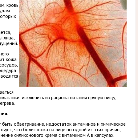
ом, кровь
судам
которых
ется,
ы лица,
щущений.
ного
лит кожа
сосудов,
оцедура
оводится
ваться
лактики: исключить из рациона питания пряную пищу,
егрева.
ния.
 быть обветривание, недостаток витаминов и химическое
твует, что болит кожа на лице по одной из этих причин,
енение силиконового крема с витамином А в капсулах.