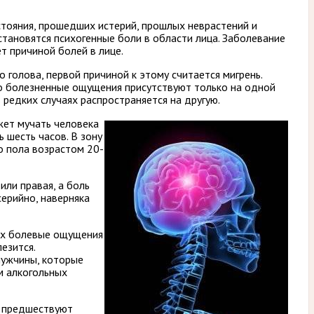
стояния, прошедших истерий, прошлых неврастений и
становятся психогенные боли в области лица. Заболевание
т причиной болей в лице.
о голова, первой причиной к этому считается мигрень.
то болезненные ощущения присутствуют только на одной
 редких случаях распространяется на другую.
жет мучать человека
 шесть часов. В зону
о пола возрастом 20-
или правая, а боль
серийно, наверняка
ых болевые ощущения
лезится.
мужчины, которые
м алкогольных
а предшествуют