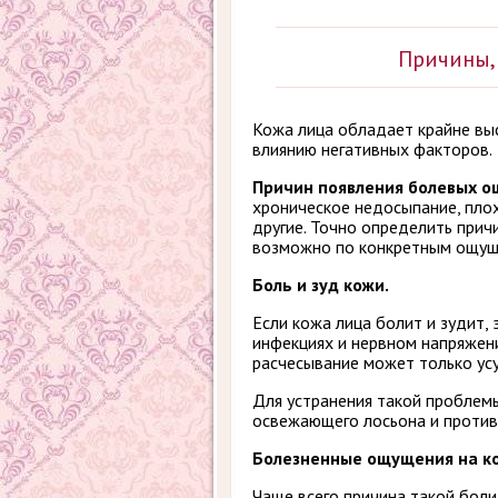
Причины,
Кожа лица обладает крайне вы
влиянию негативных факторов.
Причин появления болевых 
хроническое недосыпание, плох
другие. Точно определить прич
возможно по конкретным ощущ
Боль и зуд кожи.
Если кожа лица болит и зудит,
инфекциях и нервном напряжени
расчесывание может только усу
Для устранения такой проблем
освежающего лосьона и против
Болезненные ощущения на ко
Чаще всего причина такой боли 