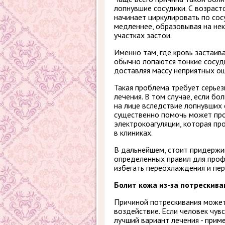
лопнувшие сосудики. С возраст
начинает циркулировать по со
медленнее, образовывая на не
участках застои.
Именно там, где кровь застаива
обычно лопаются тонкие сосуд
доставляя массу неприятных о
Такая проблема требует серьез
лечения. В том случае, если бо
на лице вследствие лопнувших 
существенно помочь может пр
электрокоагуляции, которая пр
в клиниках.
В дальнейшем, стоит придержи
определенных правил для профи
избегать переохлаждения и пер
Болит кожа из-за потрескива
Причиной потрескивания может
воздействие. Если человек чувс
лучший вариант лечения - прим