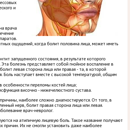
рессовых
еского и
ча врача
лечение
паратов.
тных ощущений, когда болит половина лица, может иметь
онтит запущенного состояния, в результате которого
 Эта болезнь представляет собой гнойное воспаление в
 болит левая сторона лица или правая - та, в которой
я. Боль наступает вместе с высокой температурой, общим
 в особенности переломы костей лица;
сфункция височно - нижечелюстного сустава.
причины, наиболее сложно диагностируются. От того, в
енный нерв, болит правая сторона лица или левая.
аболевание врач-невролог.
уются на атипичную лицевую боль. Такое название получают
х причин. Их не смогли установить даже наиболее