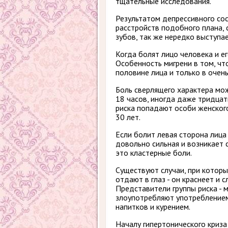
тщательные исследования.
Результатом депрессивного со
расстройств подобного плана, 
зубов, так же нередко выступае
Когда болят лицо человека и ег
Особенность мигрени в том, ч
половине лица и только в очень
Боль сверлящего характера мо
18 часов, иногда даже тридцать
риска попадают особи женског
30 лет.
Если болит левая сторона лица 
довольно сильная и возникает 
это кластерные боли.
Существуют случаи, при котор
отдают в глаз - он краснеет и с
Представители группы риска - 
злоупотребляют употребление
напитков и курением.
Началу гипертонического криз