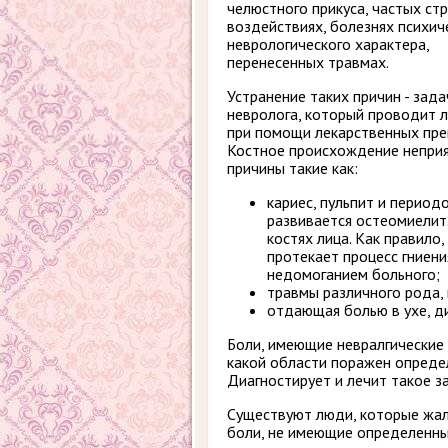
челюстного прикуса, частых ст
воздействиях, болезнях психич
неврологического характера,
перенесенных травмах.
Устранение таких причин - зада
невролога, который проводит 
при помощи лекарственных пре
Костное происхождение неприя
причины такие как:
кариес, пульпит и период
развивается остеомиелит.
костях лица. Как правило,
протекает процесс гниени
недомоганием больного;
травмы различного рода,
отдающая болью в ухе, ди
Боли, имеющие невралгические 
какой области поражен определ
Диагностирует и лечит такое з
Существуют люди, которые жал
боли, не имеющие определенны