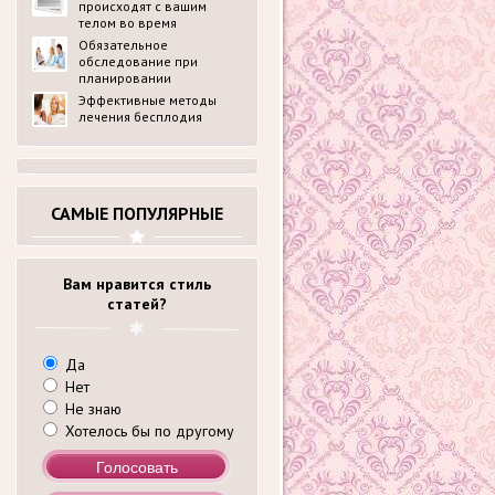
происходят с вашим
телом во время
беременности?
Обязательное
обследование при
планировании
беременности в
Эффективные методы
медицинском центре
лечения бесплодия
ldck.ru: перечень
анализов
САМЫЕ ПОПУЛЯРНЫЕ
Вам нравится стиль
статей?
Да
Нет
Не знаю
Хотелось бы по другому