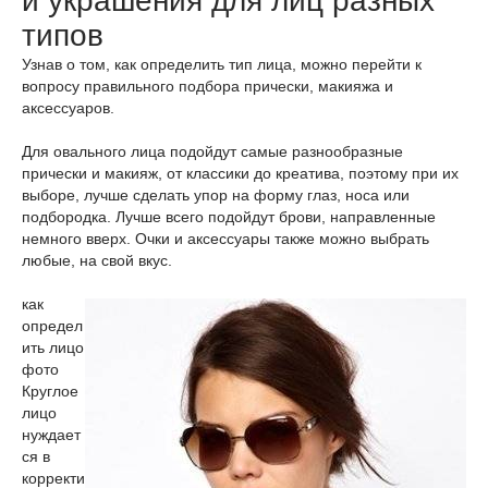
и украшения для лиц разных
типов
Узнав о том, как определить тип лица, можно перейти к
вопросу правильного подбора прически, макияжа и
аксессуаров.
Для овального лица подойдут самые разнообразные
прически и макияж, от классики до креатива, поэтому при их
выборе, лучше сделать упор на форму глаз, носа или
подбородка. Лучше всего подойдут брови, направленные
немного вверх. Очки и аксессуары также можно выбрать
любые, на свой вкус.
как
определ
ить лицо
фото
Круглое
лицо
нуждает
ся в
корректи