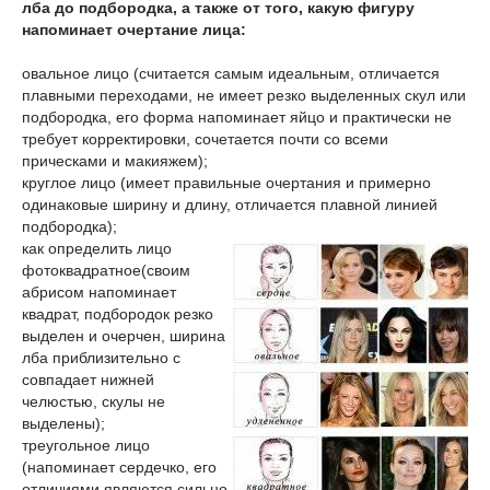
лба до подбородка, а также от того, какую фигуру
напоминает очертание лица:
овальное лицо (считается самым идеальным, отличается
плавными переходами, не имеет резко выделенных скул или
подбородка, его форма напоминает яйцо и практически не
требует корректировки, сочетается почти со всеми
прическами и макияжем);
круглое лицо (имеет правильные очертания и примерно
одинаковые ширину и длину, отличается плавной линией
подбородка);
как определить лицо
фото
квадратное(своим
абрисом напоминает
квадрат, подбородок резко
выделен и очерчен, ширина
лба приблизительно с
совпадает нижней
челюстью, скулы не
выделены);
треугольное лицо
(напоминает сердечко, его
отличиями являются сильно