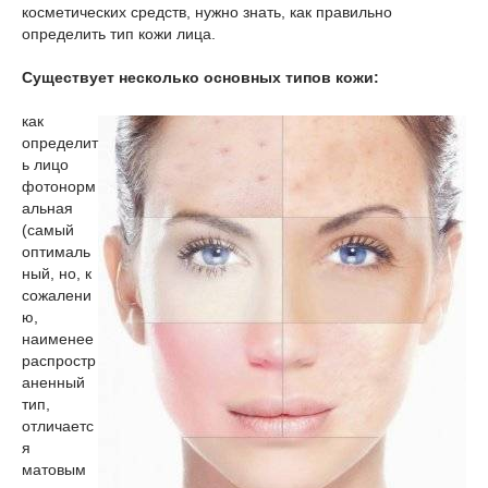
косметических средств, нужно знать, как правильно
определить тип кожи лица.
Существует несколько основных типов кожи:
как
определит
ь лицо
фото
норм
альная
(самый
оптималь
ный, но, к
сожалени
ю,
наименее
распростр
аненный
тип,
отличаетс
я
матовым