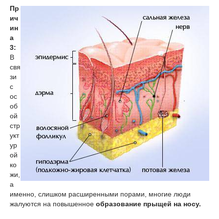
Пр
ич
ин
а
3:
В
свя
зи
с
ос
об
ой
стр
укт
ур
ой
ко
жи,
а
именно, слишком расширенными порами, многие люди
жалуются на повышенное
образование прыщей на носу.