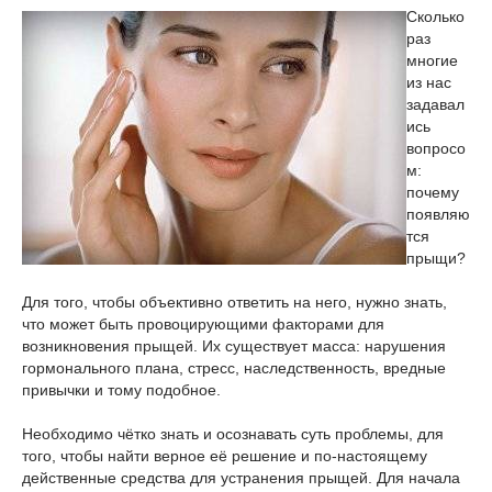
Сколько
раз
многие
из нас
задавал
ись
вопросо
м:
почему
появляю
тся
прыщи?
Для того, чтобы объективно ответить на него, нужно знать,
что может быть провоцирующими факторами для
возникновения прыщей. Их существует масса: нарушения
гормонального плана, стресс, наследственность, вредные
привычки и тому подобное.
Необходимо чётко знать и осознавать суть проблемы, для
того, чтобы найти верное её решение и по-настоящему
действенные средства для устранения прыщей. Для начала