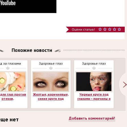
Оцени статью!
Похожие новости
д за глазами
Здоровье глаз
Здоровье глаз
З
для глаз против
Желтые, коричневые,
Черные круги под
Поч
отеков,
синие круги под
глазами – причины и
те
ивозрастная,
глазами - причины и
эффективные
гл
еливающая и
способы устранения
способы устранения
устр
пная гелев ...
еще нет
Добавить комментарий!