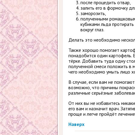
после процедить отвар,
залить его в формочку дл
заморозить,
полученными ромашковы
кубиками льда протирать
вокруг глаз.
Делать это необходимо несколь
Также хорошо помогает картоф
понадобится один картофель. Е
тёрке. Добавить туда одну ст
полученной смеси положить в м
чего необходимо умыть лицо х
В случае, если вам не помогают
возможно, что причины покрасн
различные серьёзные заболеван
От них вы не избавитесь никак
его вам и назначит врач. Затяг
проще и легче пройдёт лечение
Наверх