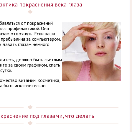
ктика покраснения века глаза
бавляться от покраснений
ться профилактикой. Она
лазам отдохнуть. Если ваша
о пребывания за компьютером,
 давать глазам немного
дитесь, должно быть светлым
ите за своим графиком, спать
сутки.
жество витамин. Косметика,
на быть исключительно
окраснение под глазами, что делать