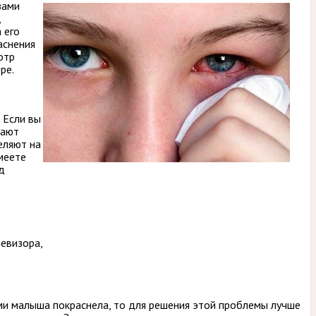
зами
,
 его
аснения
отр
ре.
 Если вы
лают
еляют на
умеете
д
евизора,
ми малыша покраснела, то для решения этой проблемы лучше