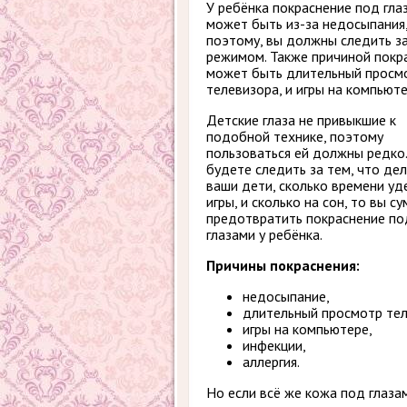
У ребёнка покраснение под гла
может быть из-за недосыпания
поэтому, вы должны следить за
режимом. Также причиной покр
может быть длительный просм
телевизора, и игры на компьюте
Детские глаза не привыкшие к
подобной технике, поэтому
пользоваться ей должны редко.
будете следить за тем, что де
ваши дети, сколько времени уд
игры, и сколько на сон, то вы с
предотвратить покраснение по
глазами у ребёнка.
Причины покраснения:
недосыпание,
длительный просмотр тел
игры на компьютере,
инфекции,
аллергия.
Но если всё же кожа под глаза