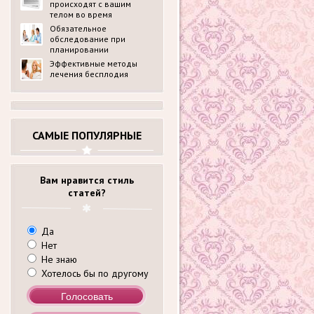
происходят с вашим
телом во время
беременности?
Обязательное
обследование при
планировании
беременности в
Эффективные методы
медицинском центре
лечения бесплодия
ldck.ru: перечень
анализов
САМЫЕ ПОПУЛЯРНЫЕ
Вам нравится стиль
статей?
Да
Нет
Не знаю
Хотелось бы по другому