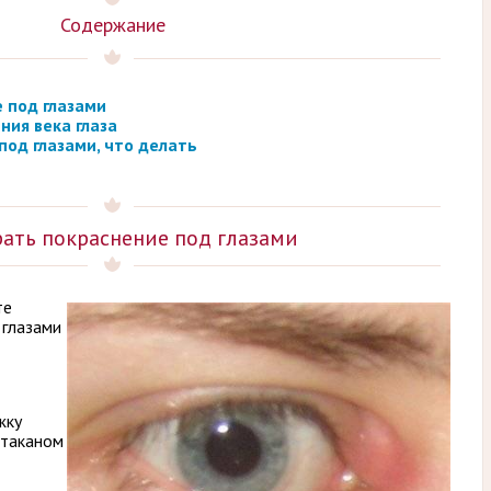
Содержание
 под глазами
ния века глаза
под глазами, что делать
рать покраснение под глазами
те
 глазами
жку
стаканом