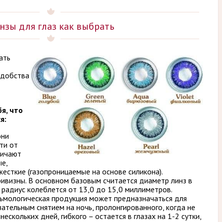
нзы для глаз как выбрать
ать
удобства
я, что
я:
они
ти от
личают
ые,
жесткие (газопроницаемые на основе силикона).
ивизны. В основном базовым считается диаметр линз в
а радиус колеблется от 13,0 до 15,0 миллиметров.
мологическая продукция может предназначаться для
ательным снятием на ночь, пролонгированного, когда не
ескольких дней, гибкого – остается в глазах на 1-2 сутки,