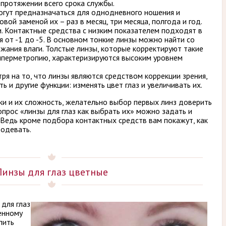
 протяжении всего срока службы.
огут предназначаться для однодневного ношения и
вой заменой их – раз в месяц, три месяца, полгода и год.
. Контактные средства с низким показателем подходят в
я от -1 до -5. В основном тонкие линзы можно найти со
жания влаги. Толстые линзы, которые корректируют такие
иперметропию, характеризируются высоким уровнем
я на то, что линзы являются средством коррекции зрения,
ь и другие функции: изменять цвет глаз и увеличивать их.
ки и их сложность, желательно выбор первых линз доверить
опрос «линзы для глаз как выбрать их» можно задать и
. Ведь кроме подбора контактных средств вам покажут, как
 одевать.
Линзы для глаз цветные
для глаз
енному
пить