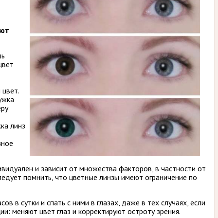
ают
шь
цвет
 цвет.
ужка
еру
ка линз
зное
ивидуален и зависит от множества факторов, в частности от
ледует помнить, что цветные линзы имеют ограничение по
ов в сутки и спать с ними в глазах, даже в тех случаях, если
ии: меняют цвет глаз и корректируют остроту зрения.