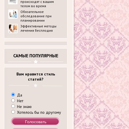
происходят с вашим
телом во время
беременности?
Обязательное
обследование при
планировании
беременности в
Эффективные методы
медицинском центре
лечения бесплодия
ldck.ru: перечень
анализов
САМЫЕ ПОПУЛЯРНЫЕ
Вам нравится стиль
статей?
Да
Нет
Не знаю
Хотелось бы по другому