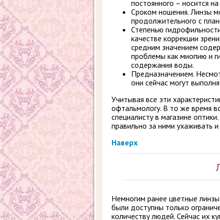
постоянного – носится на
Сроком ношения. Линзы м
продолжительного с плано
Степенью гидрофильности
качестве коррекции зрени
средним значением содер
проблемы как миопию и г
содержания воды.
Предназначением. Несмотр
они сейчас могут выполнят
Учитывая все эти характеристи
офтальмологу. В то же время в
специалисту в магазине оптики
правильно за ними ухаживать и
Наверх
Немногим ранее цветные линзы 
были доступны только огранич
количеству людей. Сейчас их ку