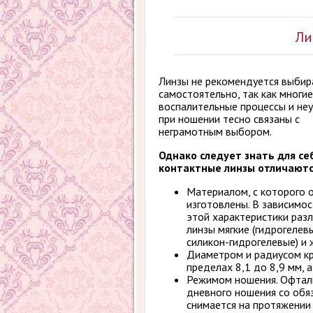
Ли
Линзы не рекомендуется выбир
самостоятельно, так как многие
воспалительные процессы и не
при ношении тесно связаны с
неграмотным выбором.
Однако следует знать для себ
контактные линзы отличаютс
Материалом, с которого 
изготовлены. В зависимос
этой характеристики раз
линзы мягкие (гидрогелев
силикон-гидрогелевые) и 
Диаметром и радиусом кр
пределах 8,1 до 8,9 мм, 
Режимом ношения. Офталь
дневного ношения со обяз
снимается на протяжении н