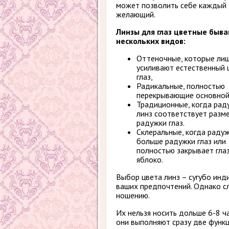
может позволить себе каждый
желающий.
Линзы для глаз цветные быв
нескольких видов:
Оттеночные, которые ли
усиливают естественный 
глаз,
Радикальные, полностью
перекрывающие основной
Традиционные, когда рад
линз соответствует разм
радужки глаз.
Склеральные, когда радуж
больше радужки глаз или
полностью закрывает гла
яблоко.
Выбор цвета линз – сугубо инд
ваших предпочтений. Однако с
ношению.
Их нельзя носить дольше 6-8 час
они выполняют сразу две функц