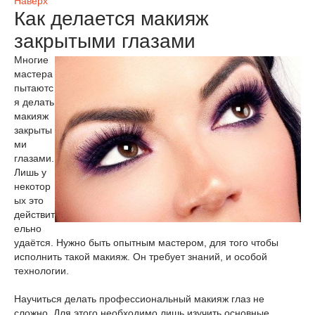
Наверх
Как делается макияж
закрытыми глазами
Многие
мастера
пытаютс
я делать
макияж
закрыты
ми
глазами.
Лишь у
некотор
ых это
действит
ельно
удаётся. Нужно быть опытным мастером, для того чтобы
исполнить такой макияж. Он требует знаний, и особой
технологии.
Научиться делать профессиональный макияж глаз не
сложно. Для этого необходимо лишь изучить основные