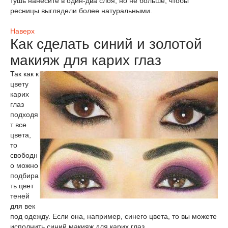
тушь нанесите в один-два слоя, но не больше, чтобы
ресницы выглядели более натуральными.
Наверх
Как сделать синий и золотой
макияж для карих глаз
Так как к
цвету
карих
глаз
подходя
т все
цвета,
то
свободн
о можно
подбира
ть цвет
теней
для век
под одежду. Если она, например, синего цвета, то вы можете
исполнить синий макияж для карих глаз.