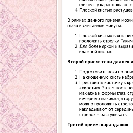
грифель у карандаша не с
Плоской кистью растушева
В рамках данного приема можно
глаза в считанные минуты.
Плоской кистью взять пи
проложить стрелку. Таки
Для более яркой и вырази
влажной кистью.
Второй прием: тени для век 
Подготовить веки по опи
На скошенную кисть набра
Приставить кисточку к к
«хвостик». Затем постепе
макияжа и формы глаз, ст
вечернего макияжа, втору
можно проложить стрелку 
накладывают от середины 
стрелок – растушевать.
Третий прием: карандашик