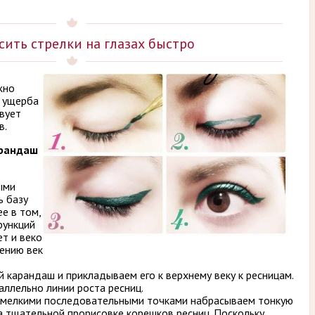
сить стрелки на глазах быстро
жно
з ущерба
твует
в.
арандаш
ыми
ь базу
е в том,
функций
т и веко
дению век
 карандаш и прикладываем его к верхнему веку к ресницам.
аллельно линии роста ресниц.
 мелкими последовательными точками набрасываем тонкую
а тщательной прорисовке корешков ресниц. Поскольку