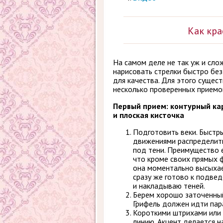
Как кра
На самом деле не так уж и сло
нарисовать стрелки быстро бе
для качества. Для этого сущес
несколько проверенных приемо
Первый прием: контурный к
и плоская кисточка
Подготовить веки. Быстр
движениями распределит
под тени. Преимущество е
что кроме своих прямых 
она моментально высыхае
сразу же готово к подве
и накладываю теней.
Берем хорошо заточенный
Грифель должен идти пар
Короткими штрихами или
линию. Акцент делается н