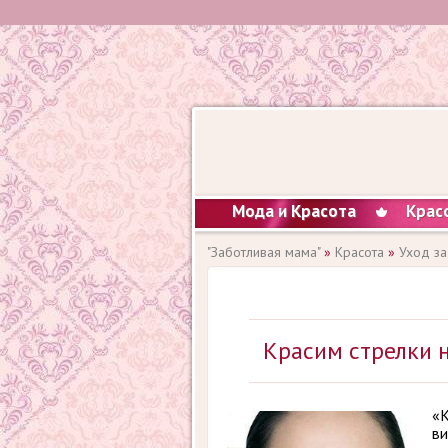
Мода и Красота
Крас
"Заботливая мама"
»
Красота
»
Уход за
Красим стрелки н
«К
ви