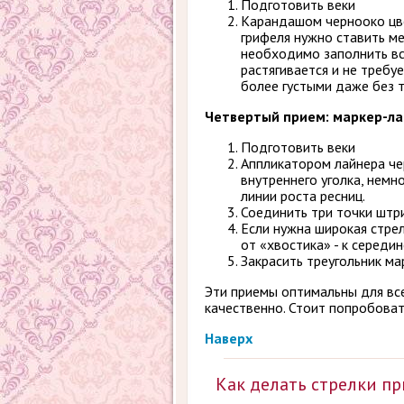
Подготовить веки
Карандашом чернооко цве
грифеля нужно ставить ме
необходимо заполнить вс
растягивается и не требу
более густыми даже без т
Четвертый прием: маркер-л
Подготовить веки
Аппликатором лайнера чер
внутреннего уголка, немн
линии роста ресниц.
Соединить три точки штр
Если нужна широкая стрел
от «хвостика» - к середин
Закрасить треугольник ма
Эти приемы оптимальны для всех
качественно. Стоит попробоват
Наверх
Как делать стрелки п