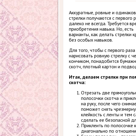
Аккуратные, ровные и одинако
стрелки получаются с первого р
далеко не всегда. Требуется вр
приобретения навыка. Но, есть
варианты, как делать стрелки к
без особых навыков.
Для того, чтобы с первого раза
нарисовать ровную стрелку с ч
кончиком, понадобится бумаж
скотч, плотный картон и подво
Итак, делаем стрелки при п
скотча:
Отрезать две прямоуголь
полосочки скотча и прикл
на руку, после чего снима
поможет снять чрезмерн
клейкость с ленты и тем 
сделать ее безопасной дл
Приклеить по полосочке к
диагонально по отношению