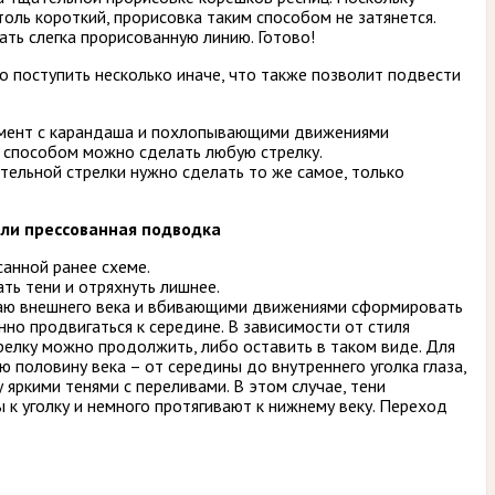
толь короткий, прорисовка таким способом не затянется.
ть слегка прорисованную линию. Готово!
 поступить несколько иначе, что также позволит подвести
гмент с карандаша и похлопывающими движениями
м способом можно сделать любую стрелку.
тельной стрелки нужно сделать то же самое, только
или прессованная подводка
санной ранее схеме.
ть тени и отряхнуть лишнее.
раю внешнего века и вбивающими движениями сформировать
нно продвигаться к середине. В зависимости от стиля
релку можно продолжить, либо оставить в таком виде. Для
ю половину века – от середины до внутреннего уголка глаза,
яркими тенями с переливами. В этом случае, тени
к уголку и немного протягивают к нижнему веку. Переход