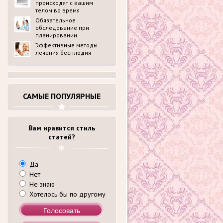
происходят с вашим
телом во время
беременности?
Обязательное
обследование при
планировании
беременности в
Эффективные методы
медицинском центре
лечения бесплодия
ldck.ru: перечень
анализов
САМЫЕ ПОПУЛЯРНЫЕ
Вам нравится стиль
статей?
Да
Нет
Не знаю
Хотелось бы по другому