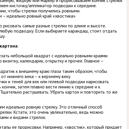
ванную, жидкую или маркер и прорисовываем кончик стрелки.
ляем кисточку/аппликатор подводки к середине.
ии, чтобы стрелки получились ровными.
м – идеально ровный край «хвостика».
 рисовать самые разные стрелки по длине и высоте.
любую подводку. Если выбираете карандаш, стоит отдать
шу.
 картона
:
езать небольшой квадрат с идеально ровными краями.
визитку, календарик, открытку и прочее. Главное –
дратик к внешнему краю глаза таким образом, чтобы
 от нижнего века – к верхнему веку.
чки и теней для век или гелевой подводки нарисовать
ь кончик, затем плавно вести линию к середине и к
 Тщательно растушевать. Убрать картон и повторить то же
аем идеально ровную стрелку. Это отличный способ
релки. Кстати, это очень увлекательно, ведь можно
ами и видами стрелок.
этапы ее прорисовки. Например, «хвостик», который придает