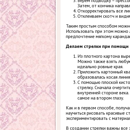
Берем подводку – прессо
Затем, от кончика направ
Откорректировать все лин
Отклеиваем скотч и види
Таким простым способом можно
Использовать при этом можно 
предпочтение мягкому каранда
Делаем стрелки при помощи
Из плотного картона выр
Можно также взять любую 
идеально ровные края.
Приложить картонный ква
образовалась косая линия
С помощью плоской кисто
стрелку. Сначала очертит
внутренней стороне века.
самое на втором глазу.
Как и в первом способе, получ
научиться рисовать красивые ст
экспериментировать с материал
В создании стрелки важны все 