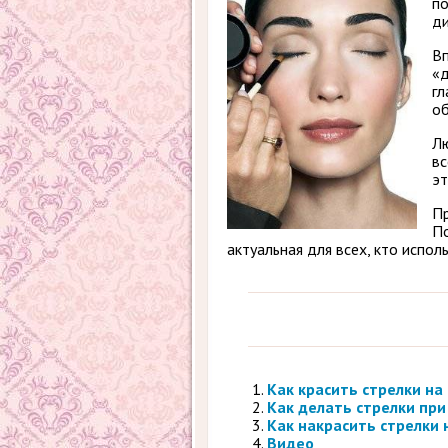
по
ди
Вп
«д
гл
об
Лю
вс
эт
Пр
По
актуальная для всех, кто испо
Как красить стрелки на
Как делать стрелки при
Как накрасить стрелки 
Видео