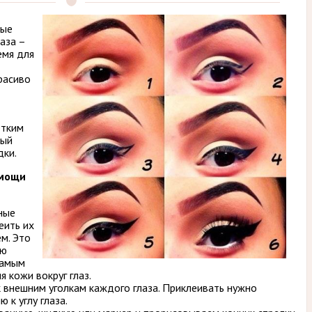
вые
аза –
емя для
расиво
етким
ный
дки.
омощи
ные
еить их
ем. Это
ую
самым
я кожи вокруг глаз.
 внешним уголкам каждого глаза. Приклеивать нужно
 к углу глаза.