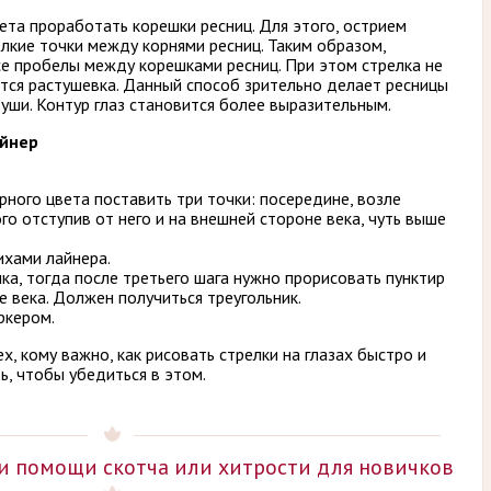
та проработать корешки ресниц. Для этого, острием
лкие точки между корнями ресниц. Таким образом,
е пробелы между корешками ресниц. При этом стрелка не
ется растушевка. Данный способ зрительно делает ресницы
уши. Контур глаз становится более выразительным.
айнер
ного цвета поставить три точки: посередине, возле
ого отступив от него и на внешней стороне века, чуть выше
ихами лайнера.
ка, тогда после третьего шага нужно прорисовать пунктир
е века. Должен получиться треугольник.
ркером.
, кому важно, как рисовать стрелки на глазах быстро и
ь, чтобы убедиться в этом.
ри помощи скотча или хитрости для новичков