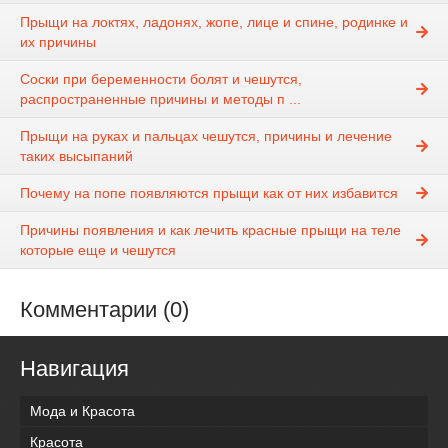
Прыщи на локтях, ладонях, жопе, лице и спине, родинке и
их причины
Соски при беременности болят и чешутся,
распространенные причины и методы п ...
Прыщи на руках и пальцах чешутся, причины и лечение
таких высыпаний
Почему на попе появляются прыщи как от них избавится
Причины появления и как лечить красные прыщи на теле
которые еще и чешутся
Комментарии (0)
Навигация
Мода и Красота
Красота