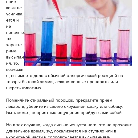
ение
кожи не
усилива
ется и
не
появляю
тся
характе
рные
высыпан
ия, то,
возможн
о, вы имеете дело с обычной аллергической реакцией на
товары бытовой химии, лекарственные препараты или
шерсть животных.
Поменяйте стиральный порошок, прекратите прием
лекарств, уберите из своего окружения кошку или собаку.
Быть может, неприятные ощущения пройдут сами собой.
Но в тех случаях, когда сильно чешутся ноги, это не проходит
длительное время, зуд локализуется на ступнях или в
икроножной части и сопровождается высыпаниями,