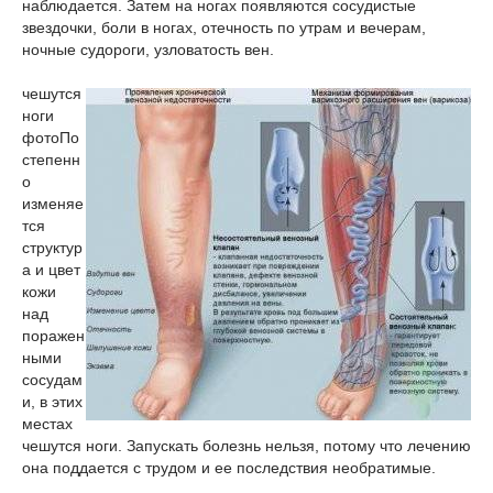
наблюдается. Затем на ногах появляются сосудистые
звездочки, боли в ногах, отечность по утрам и вечерам,
ночные судороги, узловатость вен.
чешутся
ноги
фото
По
степенн
о
изменяе
тся
структур
а и цвет
кожи
над
поражен
ными
сосудам
и, в этих
местах
чешутся ноги. Запускать болезнь нельзя, потому что лечению
она поддается с трудом и ее последствия необратимые.