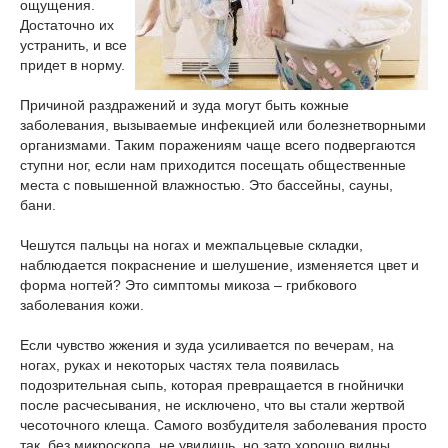
ощущения.
Достаточно их
устранить, и все
придет в норму.
Причиной раздражений и зуда могут быть кожные
заболевания, вызываемые инфекцией или болезнетворными
организмами. Таким поражениям чаще всего подвергаются
ступни ног, если нам приходится посещать общественные
места с повышенной влажностью. Это бассейны, сауны,
бани.
Чешутся пальцы на ногах и межпальцевые складки,
наблюдается покраснение и шелушение, изменяется цвет и
форма ногтей? Это симптомы микоза – грибкового
заболевания кожи.
Если чувство жжения и зуда усиливается по вечерам, на
ногах, руках и некоторых частях тела появилась
подозрительная сыпь, которая превращается в гнойнички
после расчесывания, не исключено, что вы стали жертвой
чесоточного клеща. Самого возбудителя заболевания просто
так, без микроскопа, не увидишь, но зато хорошо видны