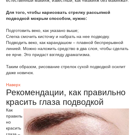
естественный макияж, известный, как «макияж без макияжа».
Для того, чтобы нарисовать стрелку рассыпной
подводкой мокрым способом, нужно:
Подготовить веко, как указано выше;
Слегка смочить кисточку и набрать на нее подводку.
Подводить веко, как карандашом – плавной беспрерывной
линией. Можно наложить средство в два слоя, чтобы сделать
ее ярче. Это придаст взгляду драматизма.
Таким образом, рисование стрелок сухой подводкой осилит
даже новичок.
Наверх
Рекомендации, как правильно
красить глаза подводкой
Как
правиль
но
красить
глаза –