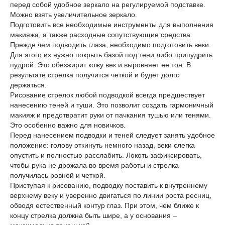
перед собой удобное зеркало на регулируемой подставке.
Можно взять увеличительное зеркало.
Подготовить все необходимые инструменты для выполнения
макияжа, а также расходные сопутствующие средства.
Прежде чем подводить глаза, необходимо подготовить веки.
Для этого их нужно покрыть базой под тени либо припудрить
пудрой. Это обезжирит кожу век и выровняет ее тон. В
результате стрелка получится четкой и будет долго
держаться.
Рисование стрелок любой подводкой всегда предшествует
нанесению теней и туши. Это позволит создать гармоничный
макияж и предотвратит руки от пачкания тушью или тенями.
Это особенно важно для новичков.
Перед нанесением подводки и теней следует занять удобное
положение: голову откинуть немного назад, веки слегка
опустить и полностью расслабить. Локоть зафиксировать,
чтобы рука не дрожала во время работы и стрелка
получилась ровной и четкой.
Приступая к рисованию, подводку поставить к внутреннему
верхнему веку и уверенно двигаться по линии роста ресниц,
обводя естественный контур глаз. При этом, чем ближе к
концу стрелка должна быть шире, а у основания –