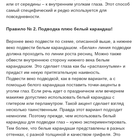
или от середины – к внутренним уголкам глаза. Этот способ
самый специфический и редко используется для
повседневности.
Правило № 2. Подводка плюс белый карандаш!
Верхнее веко подвести по схеме, описанной выше, а нижнее
веко подвести белым карандашом. «Белая» линия подводки
должна проходить по линии роста ресниц. Можно также
обвести внутреннюю сторону нижнего века белым
карандашом. Это сделает глаза как бы «распахнутыми» и
придаст им некую притягательную наивность.
Подвести веко подводкой, как в первом варианте, а с
помощью белого карандаша поставить точки-акценты в
уголки глаз. Если речь идет о праздничном или вечернем
макияже допустимо использовать белый карандаш с
глитером или перламутром. Такой акцент сделает взгляд
несколько таинственным. Правда этот вариант подходит
немногим. Поэтому прежде, чем использовать белый
карандаш для подводки глаз – нужно экспериментировать.
Тем более, что белые карандаши представлены в разных
оттенках, с разной толщиной и качеством грифеля. Это