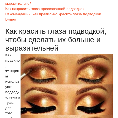
выразительней
Как накрасить глаза прессованной подводкой
Рекомендации, как правильно красить глаза подводкой
Видео
Как красить глаза подводкой,
чтобы сделать их больше и
выразительней
Как
правило
,
женщин
ы
использ
уют
подводк
у, тени и
тушь
для
того,