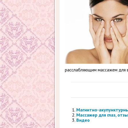
расслабляющим массажем для в
Магнитно-акупунктурны
Массажер для глаз, отз
Видео