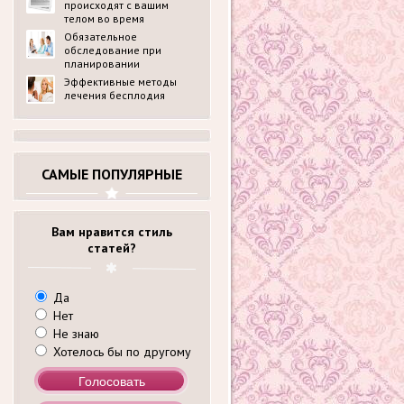
происходят с вашим
телом во время
беременности?
Обязательное
обследование при
планировании
беременности в
Эффективные методы
медицинском центре
лечения бесплодия
ldck.ru: перечень
анализов
САМЫЕ ПОПУЛЯРНЫЕ
Вам нравится стиль
статей?
Да
Нет
Не знаю
Хотелось бы по другому