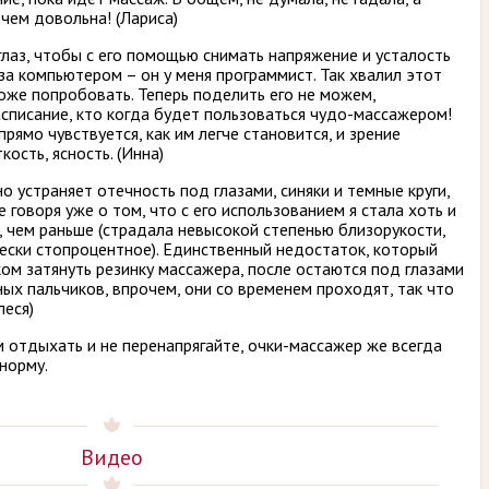
 чем довольна! (Лариса)
лаз, чтобы с его помощью снимать напряжение и усталость
а компьютером – он у меня программист. Так хвалил этот
тоже попробовать. Теперь поделить его не можем,
списание, кто когда будет пользоваться чудо-массажером!
прямо чувствуется, как им легче становится, и зрение
ость, ясность. (Инна)
о устраняет отечность под глазами, синяки и темные круги,
 говоря уже о том, что с его использованием я стала хоть и
, чем раньше (страдала невысокой степенью близорукости,
чески стопроцентное). Единственный недостаток, который
ком затянуть резинку массажера, после остаются под глазами
ых пальчиков, впрочем, они со временем проходят, так что
леся)
м отдыхать и не перенапрягайте, очки-массажер же всегда
норму.
Видео