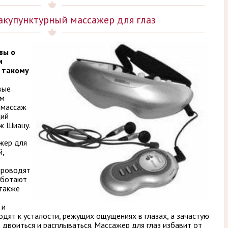
акупунктурный массажер для глаз
вы о
м
 такому
вые
ом
 массаж
щий
ж Шиацу.
жер для
й,
проводят
аботают
 также
 и
одят к усталости, режущих ощущениях в глазах, а зачастую
двоиться и расплываться. Массажер для глаз избавит от