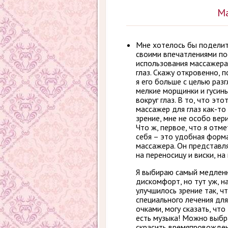
Ма
Мне хотелось бы поделит
своими впечатлениями по
использования массажера
глаз. Скажу откровенно, 
я его больше с целью раз
мелкие морщинки и гусин
вокруг глаз. В то, что это
массажер для глаз как-то
зрение, мне не особо вери
Что ж, первое, что я отм
себя – это удобная форм
массажера. Он представля
на переносицу и виски, на 
Я выбираю самый медлен
дискомфорт, но тут уж, на
улучшилось зрение так, ч
специального лечения для
очками, могу сказать, чт
есть музыка! Можно выбр
скрасить времяпровождени