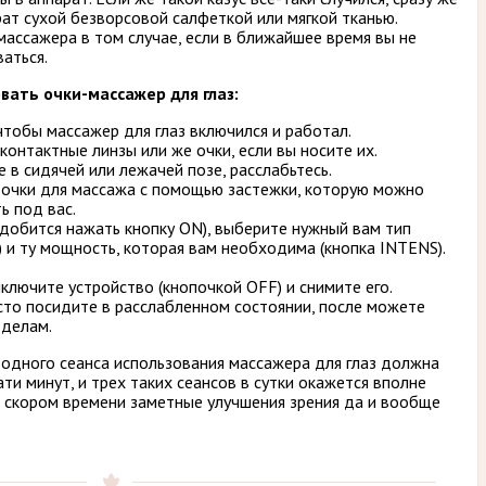
ат сухой безворсовой салфеткой или мягкой тканью.
ассажера в том случае, если в ближайшее время вы не
аться.
вать очки-массажер для глаз:
чтобы массажер для глаз включился и работал.
онтактные линзы или же очки, если вы носите их.
в сидячей или лежачей позе, расслабьтесь.
 очки для массажа с помощью застежки, которую можно
ь под вас.
добится нажать кнопку ON), выберите нужный вам тип
 и ту мощность, которая вам необходима (кнопка INTENS).
лючите устройство (кнопочкой OFF) и снимите его.
то посидите в расслабленном состоянии, после можете
 делам.
одного сеанса использования массажера для глаз должна
ти минут, и трех таких сеансов в сутки окажется вполне
в скором времени заметные улучшения зрения да и вообще