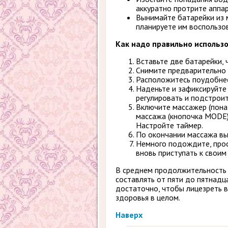
аккуратно протрите аппар
Вынимайте батарейки из м
планируете им воспользов
Как надо правильно использо
Вставьте две батарейки, 
Снимите предварительно к
Расположитесь поудобнее 
Наденьте и зафиксируйте
регулировать и подстроит
Включите массажер (пона
массажа (кнопочка MODE)
Настройте таймер.
По окончании массажа вык
Немного подождите, прос
вновь приступать к своим
В среднем продолжительность 
составлять от пяти до пятнадца
достаточно, чтобы лицезреть 
здоровья в целом.
Наверх