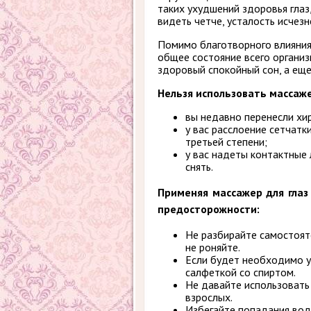
таких ухудшений здоровья глаз,
видеть четче, усталость исчезн
Помимо благотворного влияния
общее состояние всего организ
здоровый спокойный сон, а еще
Нельзя использовать массажер
вы недавно перенесли хир
у вас расслоение сетчатки
третьей степени;
у вас надеты контактные
снять.
Применяя массажер для гла
предосторожности:
Не разбирайте самостоят
не роняйте.
Если будет необходимо у
салфеткой со спиртом.
Не давайте использовать 
взрослых.
Избегайте попадания воды