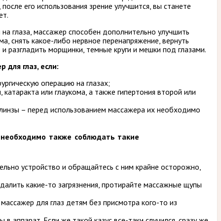
 после его использования зрение улучшится, вы станете
ет.
 на глаза, массажер способен дополнительно улучшить
ма, снять какое-либо нервное перенапряжение, вернуть
 и разгладить морщинки, темные круги и мешки под глазами.
 для глаз, если:
ургическую операцию на глазах;
, катаракта или глаукома, а также гипертония второй или
 линзы – перед использованием массажера их необходимо
з необходимо также соблюдать такие
ельно устройство и обращайтесь с ним крайне осторожно,
далить какие-то загрязнения, протирайте массажные щупы
массажер для глаз детям без присмотра кого-то из
 в аппарат. Если же такой казус все-таки случился, сразу же