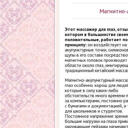
Магнитно-
Этот массажер для глаз, отзы
котором в большинстве свое
положительные, работает по
принципу:
он воздействует на
акупунктурные точки, силиконо
щупы в его составе посредств
магнитных головок производят
области около глаз, имитирую
традиционный китайский масса
Магнитно-акупунктурный масса
глаз особенно хорош для люде
которые в силу каких-либо
обстоятельств много времени 
за компьютерами, постоянно р
с бумагами и документацией, а
для школьников и студентов.
Постоянное напряжение зрения
большие нагрузки на глаза прив
окружающие пейзажи начинают 