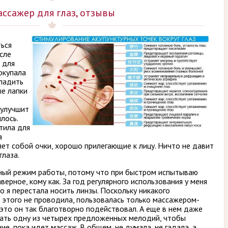
ссажер для глаз, отзывы
ься
сле
 для
покупала
гладить
ые лапки
т
 улучшит
лось.
етила для
а
ет собой очки, хорошо прилегающие к лицу. Ничто не давит
глаза.
ный режим работы, потому что при быстром испытываю
верное, кому как. За год регулярного использования у меня
то я перестала носить линзы. Поскольку никакого
 этого не проводила, пользовалась только массажером-
о это он так благотворно подействовал. А еще в нем даже
ать одну из четырех предложенных мелодий, чтобы
е, пока идет массаж. В общем, не думала, не гадала, а