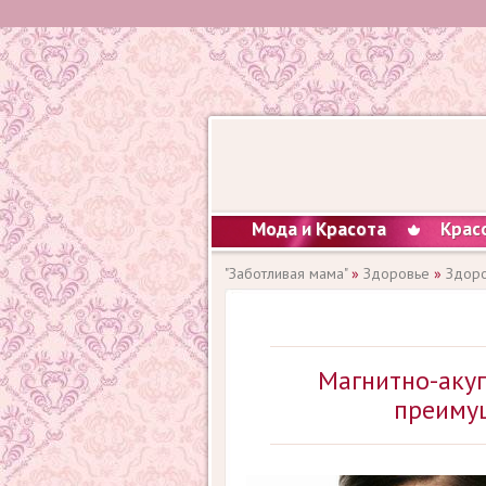
Мода и Красота
Крас
"Заботливая мама"
»
Здоровье
»
Здоро
Магнитно-акуп
преимущ