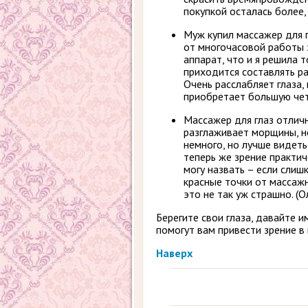
покупкой осталась более,
Муж купил массажер для г
от многочасовой работы з
аппарат, что и я решила 
приходится составлять ра
Очень расслабляет глаза, 
приобретает большую четк
Массажер для глаз отличн
разглаживает морщины, не
немного, но лучше видеть
теперь же зрение практи
могу назвать – если слиш
красные точки от массажн
это не так уж страшно. (О
Берегите свои глаза, давайте и
помогут вам привести зрение в 
Наверх