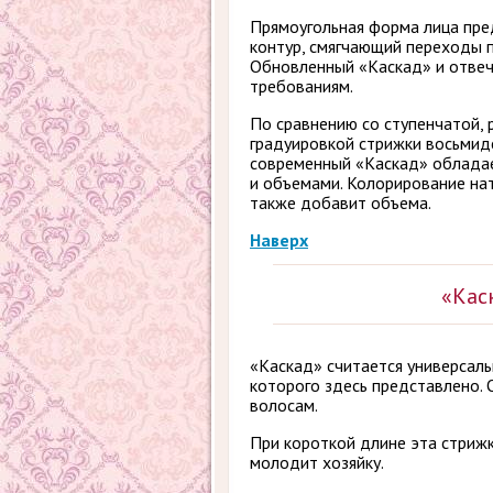
Прямоугольная форма лица пре
контур, смягчающий переходы п
Обновленный «Каскад» и отвеч
требованиям.
По сравнению со ступенчатой, 
градуировкой стрижки восьмид
современный «Каскад» облада
и объемами. Колорирование на
также добавит объема.
Наверх
«Кас
«Каскад» считается универсал
которого здесь представлено.
волосам.
При короткой длине эта стриж
молодит хозяйку.