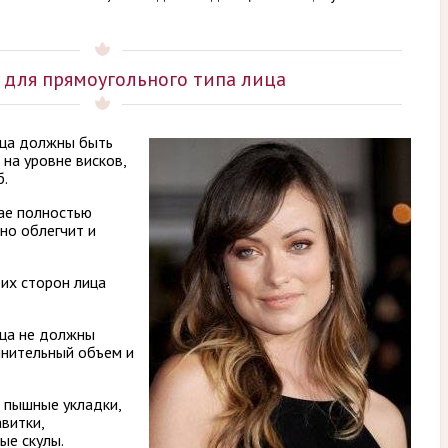
 для прямоугольного типа лица
ица должны быть
на уровне висков,
б.
ае полностью
ьно облегчит и
их сторон лица
ица не должны
лнительный объем и
 пышные укладки,
витки,
ые скулы.