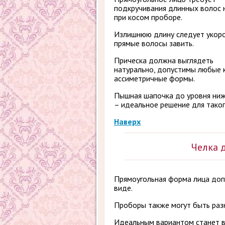
подкручивания длинных волос 
при косом проборе.
Излишнюю длину следует укоро
прямые волосы завить.
Прическа должна выглядеть
натурально, допустимы любые 
ассиметричные формы.
Пышная шапочка до уровня ниж
– идеальное решение для таког
Наверх
Челка 
Прямоугольная форма лица допу
виде.
Проборы также могут быть раз
Идеальным вариантом станет в