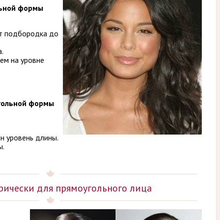
льной формы
от подбородка до
.
ем на уровне
гольной формы
н уровень длины.
ы.
ически для прямоугольного лица