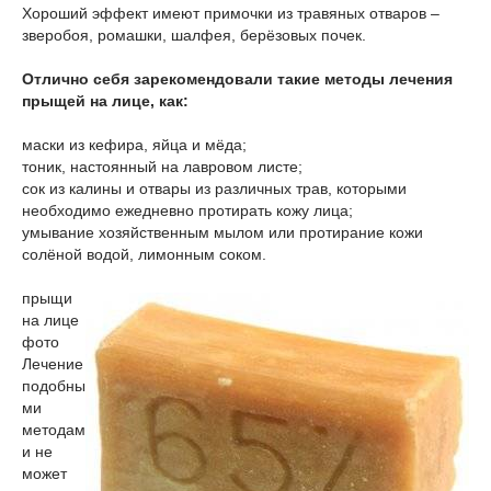
Хороший эффект имеют примочки из травяных отваров –
зверобоя, ромашки, шалфея, берёзовых почек.
Отлично себя зарекомендовали такие методы лечения
прыщей на лице, как:
маски из кефира, яйца и мёда;
тоник, настоянный на лавровом листе;
сок из калины и отвары из различных трав, которыми
необходимо ежедневно протирать кожу лица;
умывание хозяйственным мылом или протирание кожи
солёной водой, лимонным соком.
прыщи
на лице
фото
Лечение
подобны
ми
методам
и не
может