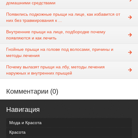
домашними средствами
Появились подкожные прыщи на лице, как избавится от
них без травмирования к ...
Внутренние прыщи на лице, подбородке почему
появляются и как лечить
Гнойные прыщи на голове под волосами, причины и
методы лечения
Почему вылазят прыщи на лбу, методы лечения
наружных и внутренних прыщей
Комментарии (0)
Навигация
Мода и Красота
Красота