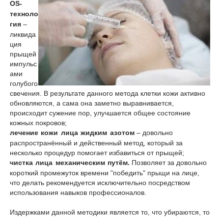
OS-
техноло
гия
–
ликвида
ция
прыщей
импульс
ами
голубого
свечения. В результате данного метода клетки кожи активно
обновляются, а сама она заметно выравнивается,
происходит сужение пор, улучшается общее состояние
кожных покровов;
лечение кожи лица жидким азотом
– довольно
распространённый и действенный метод, который за
несколько процедур помогает избавиться от прыщей;
чистка лица механическим путём.
Позволяет за довольно
короткий промежуток времени "победить" прыщи на лице,
что делать рекомендуется исключительно посредством
использования навыков профессионалов.
Издержками данной методики является то, что убираются, то