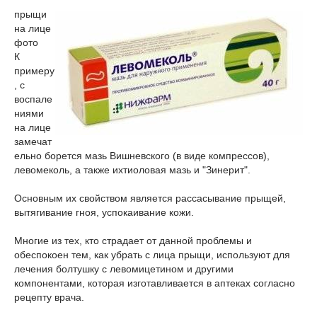
прыщи
на лице
фото
К
примеру
, с
воспале
ниями
на лице
замечат
ельно борется мазь Вишневского (в виде компрессов),
левомеколь, а также ихтиоловая мазь и "Зинерит".
Основным их свойством является рассасывание прыщей,
вытягивание гноя, успокаивание кожи.
Многие из тех, кто страдает от данной проблемы и
обеспокоен тем, как убрать с лица прыщи, используют для
лечения болтушку с левомицетином и другими
компонентами, которая изготавливается в аптеках согласно
рецепту врача.