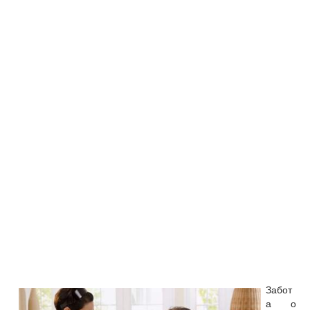
Забот
а о