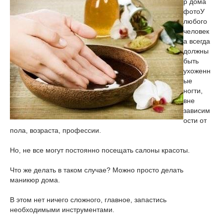
р дома
фото
У
любого
человек
а всегда
должны
быть
ухоженн
ые
ногти,
вне
зависим
ости от
пола, возраста, профессии.
Но, не все могут постоянно посещать салоны красоты.
Что же делать в таком случае? Можно просто делать
маникюр дома.
В этом нет ничего сложного, главное, запастись
необходимыми инструментами.