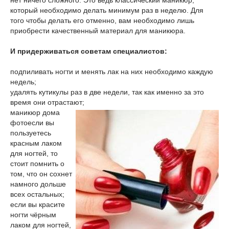
нет ничего сложного. Это ведь классический маникюр,
который необходимо делать минимум раз в неделю. Для
того чтобы делать его отменно, вам необходимо лишь
приобрести качественный материал для маникюра.
И придерживаться советам специалистов:
подпиливать ногти и менять лак на них необходимо каждую
недель;
удалять кутикулы раз в две недели, так как именно за это
время они отрастают;
маникюр дома
фото
если вы
пользуетесь
красным лаком
для ногтей, то
стоит помнить о
том, что он сохнет
намного дольше
всех остальных;
если вы красите
ногти чёрным
лаком для ногтей,