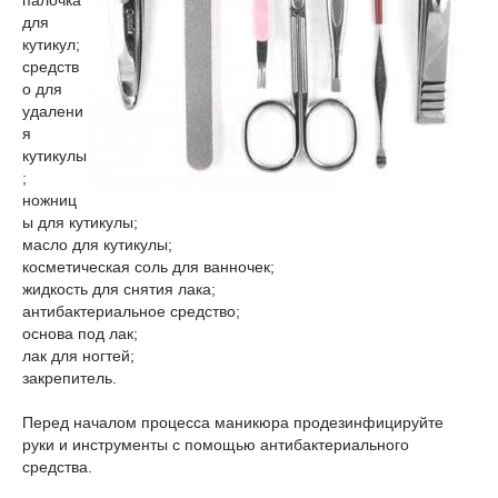
палочка
для
кутикул;
средств
о для
удалени
я
кутикулы
;
ножниц
ы для кутикулы;
масло для кутикулы;
косметическая соль для ванночек;
жидкость для снятия лака;
антибактериальное средство;
основа под лак;
лак для ногтей;
закрепитель.
Перед началом процесса маникюра продезинфицируйте
руки и инструменты с помощью антибактериального
средства.