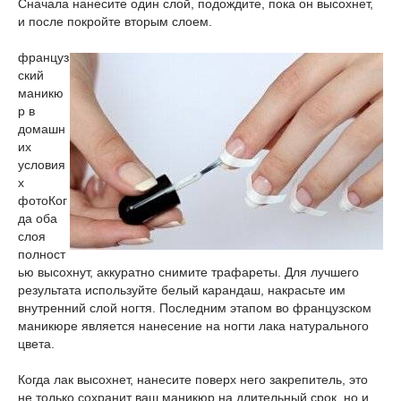
Сначала нанесите один слой, подождите, пока он высохнет,
и после покройте вторым слоем.
француз
ский
маникю
р в
домашн
их
условия
х
фото
Ког
да оба
слоя
полност
ью высохнут, аккуратно снимите трафареты. Для лучшего
результата используйте белый карандаш, накрасьте им
внутренний слой ногтя. Последним этапом во французском
маникюре является нанесение на ногти лака натурального
цвета.
Когда лак высохнет, нанесите поверх него закрепитель, это
не только сохранит ваш маникюр на длительный срок, но и