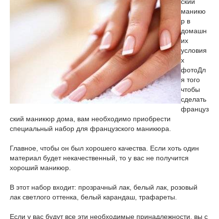
ский
маникю
р в
домашн
их
условия
х
фото
Дл
я того
чтобы
сделать
француз
ский маникюр дома, вам необходимо приобрести
специальный набор для французского маникюра.
Главное, чтобы он был хорошего качества. Если хоть один
материал будет некачественный, то у вас не получится
хороший маникюр.
В этот набор входит: прозрачный лак, белый лак, розовый
лак светлого оттенка, белый карандаш, трафареты.
Если у вас будут все эти необходимые принадлежности, вы с