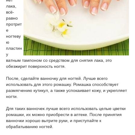
нет
лака,
всё-
равно
протрит
е
ногтеву
ю
пластин
у
ватным тампоном со средством для снятия лака, это
обезжирит поверхность ногтя.
После, сделайте ванночку для ногтей. Лучше всего
использовать для этого ромашку. Ромашка способствует
размягчению кутикул, а также успокаивает кожу, и укрепляет
ногти.
Для таких ванночек лучше всего использовать целые цветки
ромашки, их можно приобрести в аптеке. После принятия
ванночки хорошо вытрите руки, и приступайте к
обрабатыванию ногтей.