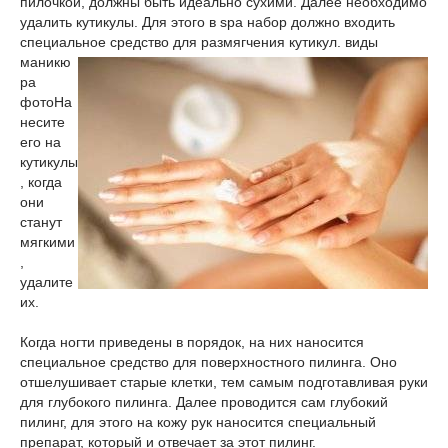
пилочкой, должны быть идеально сухими. Далее необходимо
удалить кутикулы. Для этого в spa набор должно входить
специальное средство для размягчения кутикул.
виды
маникю
ра
фото
На
несите
его на
кутикулы
, когда
они
станут
мягкими
,
удалите
их.
Когда ногти приведены в порядок, на них наносится
специальное средство для поверхностного пилинга. Оно
отшелушивает старые клетки, тем самым подготавливая руки
для глубокого пилинга. Далее проводится сам глубокий
пилинг, для этого на кожу рук наносится специальный
препарат, который и отвечает за этот пилинг.