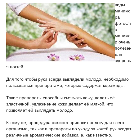
виды
маникю
ра
фото
Сп
а
маникю
р очень
полезен
для
здоровь
я ногтей.
Для того чтобы руки всегда выглядели молодо, необходимо
пользоваться препаратами, которые содержат керамиды.
Такие препараты способны смягчать кожу, делать её
эластичной, увлажнение кожи делает её мягкой, что
позволяет ей выглядеть молодо.
К тому же, процедура пилинга приносит пользу для всего
организма, так как в препараты по уходу за кожей рук входят
различные ароматические добавки, а, как известно,