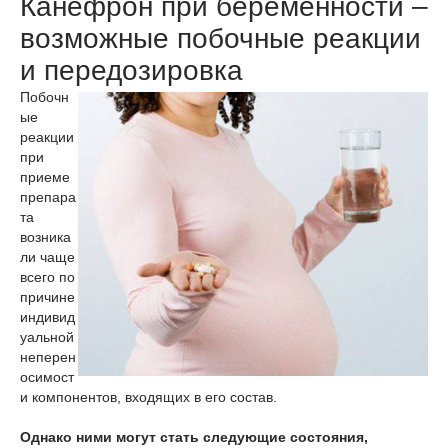
Канефрон при беременности –
возможные побочные реакции
и передозировка
Побочн
ые
реакции
при
приеме
препара
та
возника
ли чаще
всего по
причине
индивид
уальной
неперен
осимост
и компонентов, входящих в его состав.
Однако ними могут стать следующие состояния,