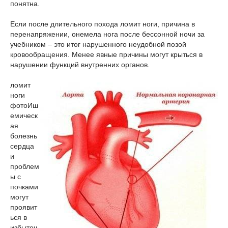
понятна.
Если после длительного похода ломит ноги, причина в
перенапряжении, онемела нога после бессонной ночи за
учебником – это итог нарушенного неудобной позой
кровообращения. Менее явные причины могут крыться в
нарушении функций внутренних органов.
ломит
ноги
фото
Иш
емическ
ая
болезнь
сердца
и
проблем
ы с
почками
могут
проявит
ься в
избыточ