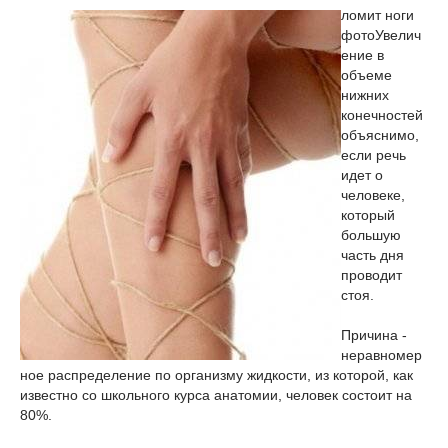
ломит ноги
фото
Увелич
ение в
объеме
нижних
конечностей
объяснимо,
если речь
идет о
человеке,
который
большую
часть дня
проводит
стоя.
Причина -
неравномер
ное распределение по организму жидкости, из которой, как
известно со школьного курса анатомии, человек состоит на
80%.