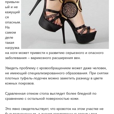
привычн
ый и не
кажущий
ся
опасным.
На
самом
деле
такая
нагрузка
на ноги может привести к развитию серьезного и опасного
заболевания – варикозного расширения вен.
Увидеть проблему с кровообращением может даже человек,
не имеющий специализированного образования. При снятии
плотных туфель-лодочек можно заметить разницу в цвете
кожных покровов.
Сдавленная отеком стопа выглядит более бледной по
сравнению с остальной поверхностью кожи.
Это явно свидетельствует, что кровоток на этом участке не
был полноценным, а значит закупоренные сосуды под