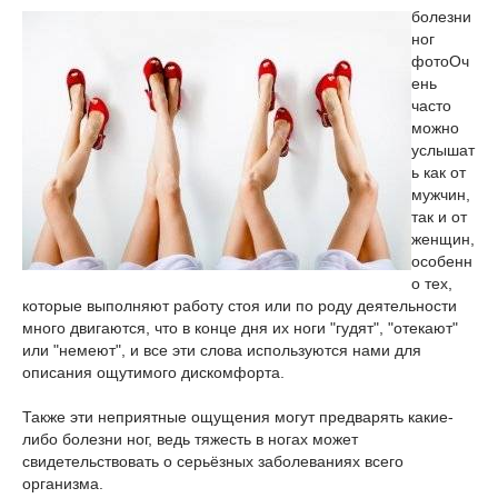
болезни
ног
фото
Оч
ень
часто
можно
услышат
ь как от
мужчин,
так и от
женщин,
особенн
о тех,
которые выполняют работу стоя или по роду деятельности
много двигаются, что в конце дня их ноги "гудят", "отекают"
или "немеют", и все эти слова используются нами для
описания ощутимого дискомфорта.
Также эти неприятные ощущения могут предварять какие-
либо болезни ног, ведь тяжесть в ногах может
свидетельствовать о серьёзных заболеваниях всего
организма.