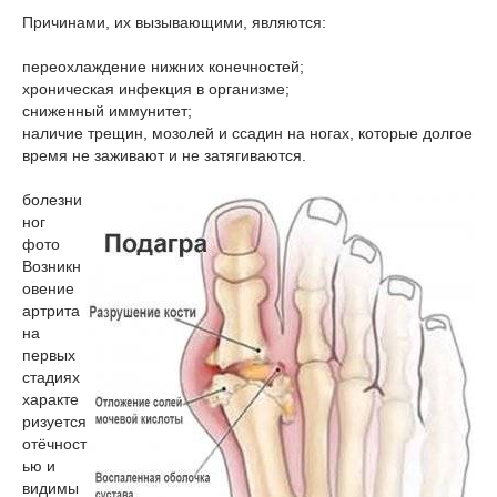
Причинами, их вызывающими, являются:
переохлаждение нижних конечностей;
хроническая инфекция в организме;
сниженный иммунитет;
наличие трещин, мозолей и ссадин на ногах, которые долгое
время не заживают и не затягиваются.
болезни
ног
фото
Возникн
овение
артрита
на
первых
стадиях
характе
ризуется
отёчност
ью и
видимы