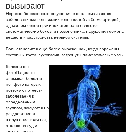
вызывают
Нередко болезненные ощущения в ногах вызываются
заболеваниями вен нижних конечностей либо же артерий,
однако основной причиной этой боли являются
систематические болезни позвоночника, нарушения обмена
веществ и расстройства нервной системы.
Боль становится ещё более выраженной, когда поражены
суставы и кости, сухожилия, затронуты лимфатические узлы.
болезни ног
фото
Пациенты,
описывая болезни
ног, фото которых
позволяют отнести
заболевания к
определённым
группам, жалуются на
раздражение и
шелушение кожи ног,
а также на зуд и
сухость, иногда