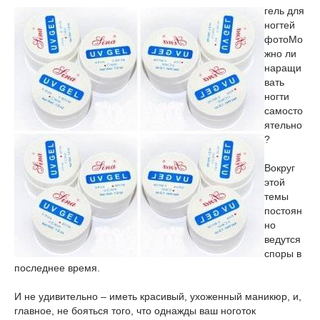
гель для
ногтей
фото
Мо
жно ли
наращи
вать
ногти
самосто
ятельно
?
Вокруг
этой
темы
постоян
но
ведутся
споры в
последнее время.
И не удивительно – иметь красивый, ухоженный маникюр, и,
главное, не бояться того, что однажды ваш ноготок