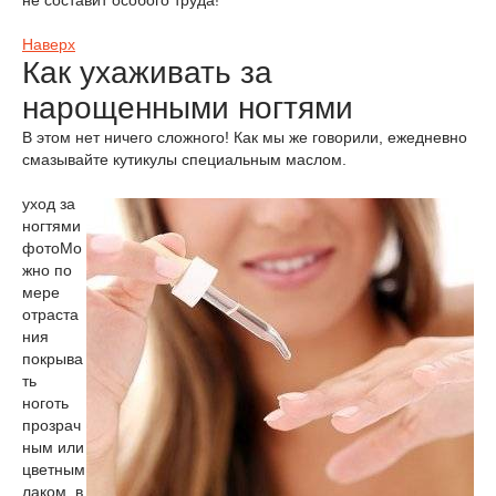
не составит особого труда!
Наверх
Как ухаживать за
нарощенными ногтями
В этом нет ничего сложного! Как мы же говорили, ежедневно
смазывайте кутикулы специальным маслом.
уход за
ногтями
фото
Мо
жно по
мере
отраста
ния
покрыва
ть
ноготь
прозрач
ным или
цветным
лаком, в