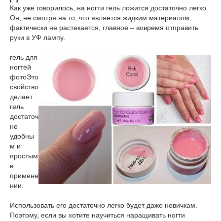
Как уже говорилось, на ногти гель ложится достаточно легко.
Он, не смотря на то, что является жидким материалом,
фактически не растекается, главное – вовремя отправить
руки в УФ лампу.
гель для
ногтей
фото
Это
свойство
делает
гель
достаточ
но
удобны
м и
простым
в
примене
нии.
Использовать его достаточно легко будет даже новичкам.
Поэтому, если вы хотите научиться наращивать ногти