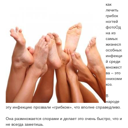
как
лечить
грибок
ногтей
фото
Од
на из
самых
жизнесп
особных
инфекци
й среди
множест
ва – это
онихоми
коз.
В
народе
эту инфекцию прозвали «грибком», что вполне справедливо.
Она размножается спорами и делает это очень быстро, что и
не всегда заметишь.