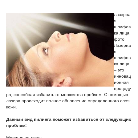
лазерна
я
шлифов
ка лица
фото
Лазерна
я
шлифов
ка лица
– это
инновац
ионная
процеду
ра, способная избавить от множества проблем. С помощью
лазера происходит полное обновление определенного слоя
кожи.
Данный вид пилинга поможет избавиться от следующих
проблем:
Морщин на лице;