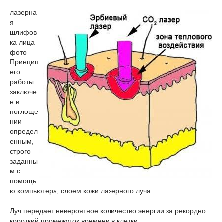
лазерна
я
шлифов
ка лица
фото
Принцип
его
работы
заключе
н в
поглоще
нии
определ
енным,
строго
заданны
м с
помощь
ю компьютера, слоем кожи лазерного луча.
Луч передает невероятное количество энергии за рекордно
короткий промежуток времени в клетки.