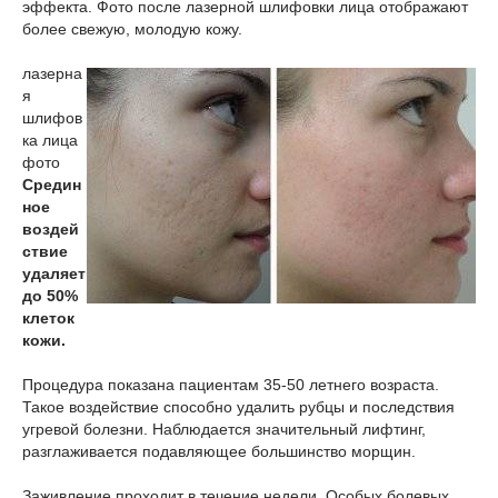
эффекта. Фото после лазерной шлифовки лица отображают
более свежую, молодую кожу.
лазерна
я
шлифов
ка лица
фото
Средин
ное
воздей
ствие
удаляет
до 50%
клеток
кожи.
Процедура показана пациентам 35-50 летнего возраста.
Такое воздействие способно удалить рубцы и последствия
угревой болезни. Наблюдается значительный лифтинг,
разглаживается подавляющее большинство морщин.
Заживление проходит в течение недели. Особых болевых