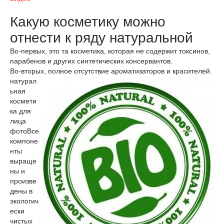
Какую косметику можно
отнести к ряду натуральной
Во-первых, это та косметика, которая не содержит токсинов,
парабенов и других синтетических консервантов.
Во-вторых, полное отсутствие ароматизаторов и красителей.
натурал
ьная
космети
ка для
лица
фото
Все
компоне
нты
выраще
ны и
произве
дены в
экологич
ески
чистых