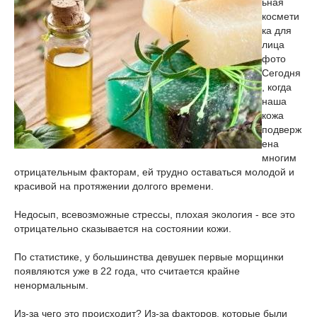
ьная
космети
ка для
лица
фото
Сегодня
, когда
наша
кожа
подверж
ена
многим
отрицательным факторам, ей трудно оставаться молодой и
красивой на протяжении долгого времени.
Недосып, всевозможные стрессы, плохая экология - все это
отрицательно сказывается на состоянии кожи.
По статистике, у большинства девушек первые морщинки
появляются уже в 22 года, что считается крайне
ненормальным.
Из-за чего это происходит? Из-за факторов, которые были