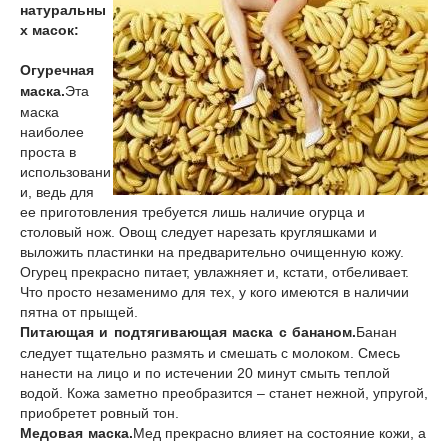
натуральны
х масок:
Огуречная
маска.
Эта
маска
наиболее
проста в
использовани
и, ведь для
ее приготовления требуется лишь наличие огурца и
столовый нож. Овощ следует нарезать кругляшками и
выложить пластинки на предварительно очищенную кожу.
Огурец прекрасно питает, увлажняет и, кстати, отбеливает.
Что просто незаменимо для тех, у кого имеются в наличии
пятна от прыщей.
Питающая и подтягивающая маска с бананом.
Банан
следует тщательно размять и смешать с молоком. Смесь
нанести на лицо и по истечении 20 минут смыть теплой
водой. Кожа заметно преобразится – станет нежной, упругой,
приобретет ровный тон.
Медовая маска.
Мед прекрасно влияет на состояние кожи, а