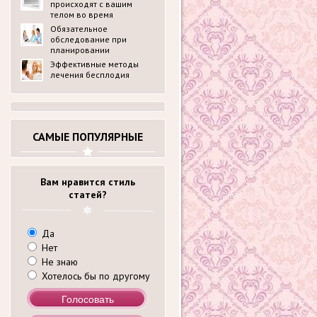
происходят с вашим
телом во время
беременности?
Обязательное
обследование при
планировании
беременности в
Эффективные методы
медицинском центре
лечения бесплодия
ldck.ru: перечень
анализов
САМЫЕ ПОПУЛЯРНЫЕ
Вам нравится стиль
статей?
Да
Нет
Не знаю
Хотелось бы по другому