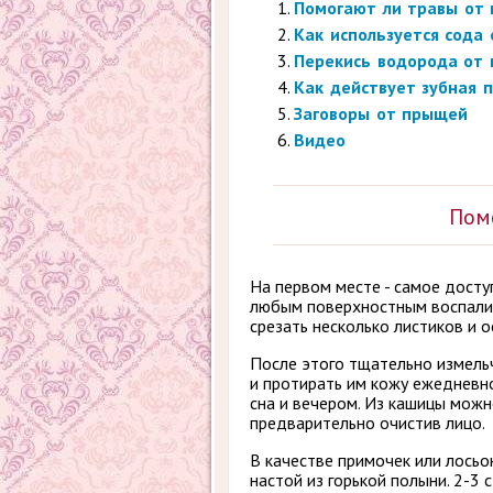
Помогают ли травы от
Как используется сода
Перекись водорода от
Как действует зубная 
Заговоры от прыщей
Видео
Пом
На первом месте - самое досту
любым поверхностным воспалит
срезать несколько листиков и 
После этого тщательно измельч
и протирать им кожу ежедневн
сна и вечером. Из кашицы можн
предварительно очистив лицо.
В качестве примочек или лось
настой из горькой полыни. 2-3 