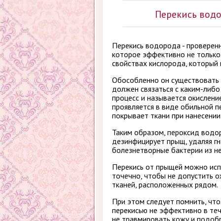
Перекись водо
Перекись водорода - провере
которое эффективно не только 
свойствах кислорода, который 
Обособленно он существовать 
должен связаться с каким-либо
процесс и называется окисление
проявляется в виде обильной п
покрывает ткани при нанесении 
Таким образом, пероксид вод
дезинфицирует прыщ, удаляя гн
болезнетворные бактерии из не
Перекись от прыщей можно исп
точечно, чтобы не допустить 
тканей, расположенных рядом.
При этом следует помнить, что
перекисью не эффективно в теч
не травмировать кожу и подоб