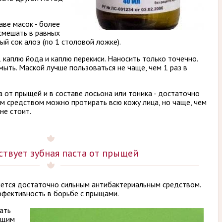
аве масок - более
смешать в равных
й сок алоэ (по 1 столовой ложке).
 каплю йода и каплю перекиси. Наносить только точечно.
мыть. Маской лучше пользоваться не чаще, чем 1 раз в
от прыщей и в составе лосьона или тоника - достаточно
ким средством можно протирать всю кожу лица, но чаще, чем
не стоит.
ствует зубная паста от прыщей
ляется достаточно сильным антибактериальным средством.
ффективность в борьбе с прыщами.
ать
ющим