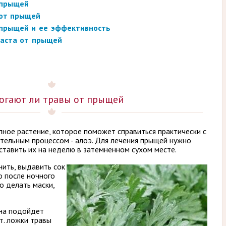
 прыщей
 от прыщей
 прыщей и ее эффективность
паста от прыщей
огают ли травы от прыщей
пное растение, которое поможет справиться практически с
ельным процессом - алоэ. Для лечения прыщей нужно
оставить их на неделю в затемненном сухом месте.
ить, выдавить сок
о после ночного
о делать маски,
она подойдет
ст. ложки травы