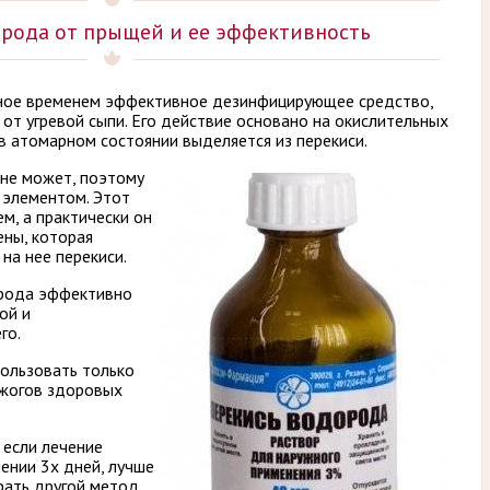
рода от прыщей и ее эффективность
нное временем эффективное дезинфицирующее средство,
от угревой сыпи. Его действие основано на окислительных
в атомарном состоянии выделяется из перекиси.
не может, поэтому
 элементом. Этот
м, а практически он
ены, которая
на нее перекиси.
орода эффективно
ой и
го.
ользовать только
ожогов здоровых
 если лечение
ении 3х дней, лучше
рать другой метод