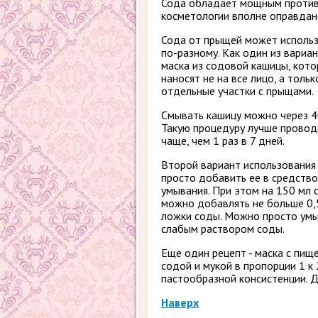
Сода обладает мощным противо
косметологии вполне оправдан
Сода от прыщей может использ
по-разному. Как один из вариан
маска из содовой кашицы, кот
наносят не на все лицо, а тольк
отдельные участки с прыщами.
Смывать кашицу можно через 4
Такую процедуру лучше провод
чаще, чем 1 раз в 7 дней.
Второй вариант использования 
просто добавить ее в средство
умывания. При этом на 150 мл 
можно добавлять не больше 0,
ложки соды. Можно просто умы
слабым раствором соды.
Еще один рецепт - маска с пищ
содой и мукой в пропорции 1 к
пастообразной консистенции. Д
Наверх