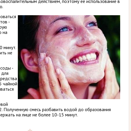
воспалительным действием, поэтому ее использование в
о.
оваться
тов -
орую
о на
0 минут.
ить не
соды -
 для
средства
5 чайной
ваться
евой
 2. Полученную смесь разбавить водой до образования
ержать на лице не более 10-15 минут.