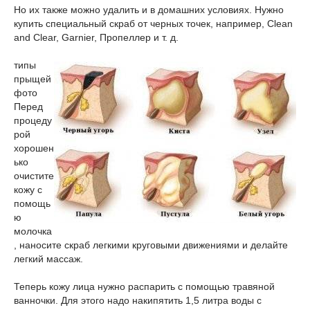
Но их также можно удалить и в домашних условиях. Нужно
купить специальный скраб от черных точек, например, Clean
and Clear, Garnier, Пропеллер и т. д.
типы
прыщей
фото
Перед
процеду
рой
хорошен
ько
очистите
кожу с
помощь
ю
молочка
, наносите скраб легкими круговыми движениями и делайте
легкий массаж.
Теперь кожу лица нужно распарить с помощью травяной
ванночки. Для этого надо накипятить 1,5 литра воды с