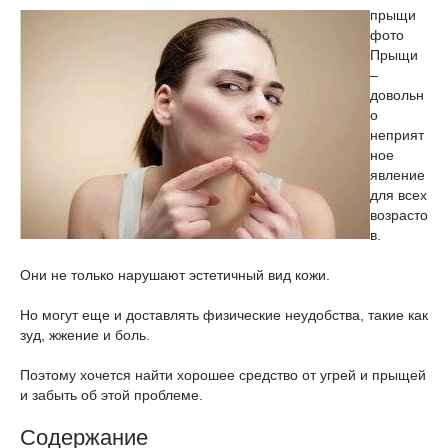
прыщи
фото
Прыщи
–
довольн
о
неприят
ное
явление
для всех
возрасто
в.
Они не только нарушают эстетичный вид кожи.
Но могут еще и доставлять физические неудобства, такие как
зуд, жжение и боль.
Поэтому хочется найти хорошее средство от угрей и прыщей
и забыть об этой проблеме.
Содержание