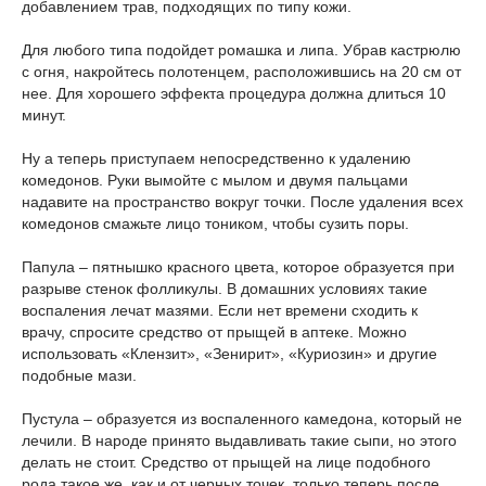
добавлением трав, подходящих по типу кожи.
Для любого типа подойдет ромашка и липа. Убрав кастрюлю
с огня, накройтесь полотенцем, расположившись на 20 см от
нее. Для хорошего эффекта процедура должна длиться 10
минут.
Ну а теперь приступаем непосредственно к удалению
комедонов. Руки вымойте с мылом и двумя пальцами
надавите на пространство вокруг точки. После удаления всех
комедонов смажьте лицо тоником, чтобы сузить поры.
Папула – пятнышко красного цвета, которое образуется при
разрыве стенок фолликулы. В домашних условиях такие
воспаления лечат мазями. Если нет времени сходить к
врачу, спросите средство от прыщей в аптеке. Можно
использовать «Клензит», «Зенирит», «Куриозин» и другие
подобные мази.
Пустула – образуется из воспаленного камедона, который не
лечили. В народе принято выдавливать такие сыпи, но этого
делать не стоит. Средство от прыщей на лице подобного
рода такое же, как и от черных точек, только теперь после