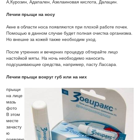
А,Курозин, Адапален, Азелаиновая кислота, Далацин.
Лечим прыщи на носу
Акне в области носа появляются при плохой работе почек.
Помощью в данном случае будет полная очистка организма.
Но внешне за кожей также необходим уход.
После утренних и вечерних процедур обтирайте лицо
настойкой мяты. На ночь необходимо наносить
подсушивающие средства, например, пасту Лассара.
Лечим прыщи вокруг губ или на них
прыщи
на лице
мазь
фото
В этом
месте
зачасту
ю
появляю